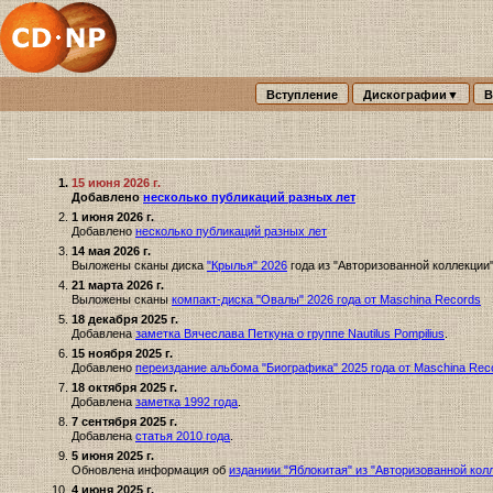
Вступление
Дискографии▼
В
15 июня 2026 г.
Добавлено
несколько публикаций разных лет
1 июня 2026 г.
Добавлено
несколько публикаций разных лет
14 мая 2026 г.
Выложены сканы диска
"Крылья" 2026
года из "Авторизованной коллекции
21 марта 2026 г.
Выложены сканы
компакт-диска "Овалы" 2026 года от Maschina Records
18 декабря 2025 г.
Добавлена
заметка Вячеслава Петкуна о группе Nautilus Pompilius
.
15 ноября 2025 г.
Добавлено
переиздание альбома "Биографика" 2025 года от Maschina Rec
18 октября 2025 г.
Добавлена
заметка 1992 года
.
7 сентября 2025 г.
Добавлена
статья 2010 года
.
5 июня 2025 г.
Обновлена информация об
изданиии "Яблокитая" из "Авторизованной колле
4 июня 2025 г.