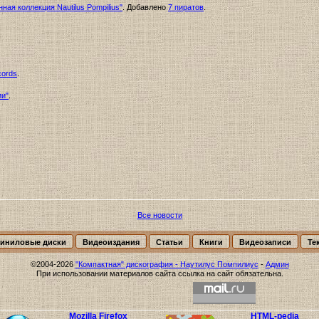
ая коллекция Nautilus Pompilius"
. Добавлено
7 пиратов
.
cords
.
ии"
.
Все новости
иниловые диски
Видеоиздания
Статьи
Книги
Видеозаписи
Те
©2004-2026
"Компактная" дискография - Наутилус Помпилиус
-
Админ
При использовании материалов сайта ссылка на сайт обязательна.
Mozilla Firefox
HTML-pedia