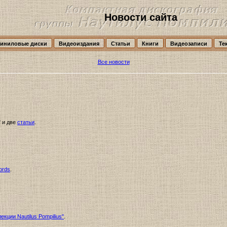
Новости сайта
иниловые диски
Видеоиздания
Статьи
Книги
Видеозаписи
Те
Все новости
" и две
статьи
.
ords
.
кции Nautilus Pompilius"
.