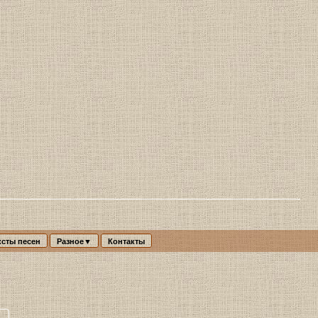
ксты песен
Разное▼
Контакты