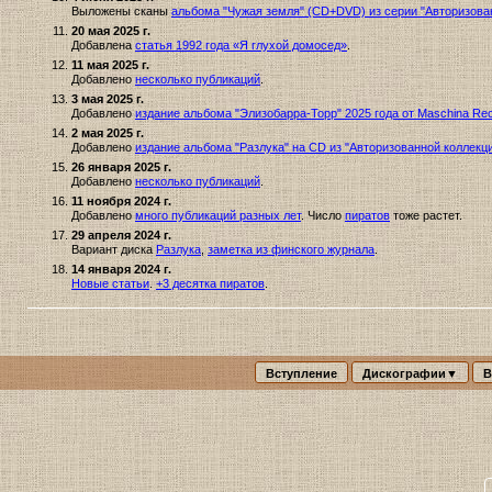
Выложены сканы
альбома "Чужая земля" (CD+DVD) из серии "Авторизованн
20 мая 2025 г.
Добавлена
статья 1992 года «Я глухой домосед»
.
11 мая 2025 г.
Добавлено
несколько публикаций
.
3 мая 2025 г.
Добавлено
издание альбома "Элизобарра-Торр" 2025 года от Maschina Re
2 мая 2025 г.
Добавлено
издание альбома "Разлука" на CD из "Авторизованной коллекц
26 января 2025 г.
Добавлено
несколько публикаций
.
11 ноября 2024 г.
Добавлено
много публикаций разных лет
. Число
пиратов
тоже растет.
29 апреля 2024 г.
Вариант диска
Разлука
,
заметка из финского журнала
.
14 января 2024 г.
Новые статьи
.
+3 десятка пиратов
.
Вступление
Дискографии▼
В