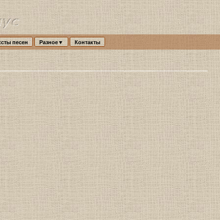
ксты песен
Разное▼
Контакты