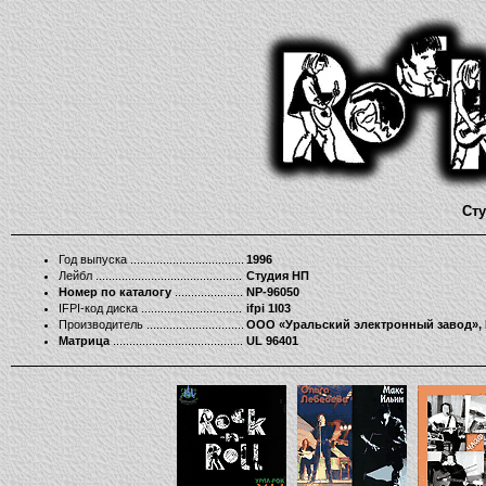
Сту
Год выпуска
1996
Лейбл
Студия НП
Номер по каталогу
NP-96050
IFPI-код диска
ifpi 1I03
Производитель
ООО «Уральский электронный завод»,
Матрица
UL 96401