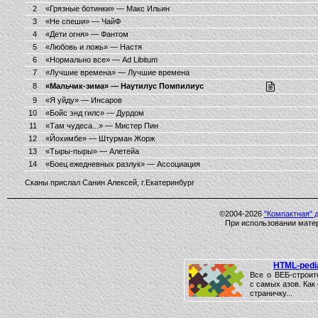
2
«Грязные ботинки» — Макс Ильин
3
«Не спеши» — ЧайФ
4
«Дети огня» — Фантом
5
«Любовь и ложь» — Настя
6
«Нормально все» — Ad Libitum
7
«Лучшие времена» — Лучшие времена
8
«Мальчик-зима» — Наутилус Помпилиус
9
«Я уйду» — Инсаров
10
«Бойс энд гилс» — Дурдом
11
«Там чудеса...» — Мистер Пин
12
«Йохимбе» — Штурман Жорж
13
«Тыры-пыры» — Алетейа
14
«Боец ежедневных разлук» — Ассоциация
Сканы прислал Санин Алексей, г.Екатеринбург
©2004-2026
"Компактная" 
При использовании матер
HTML-pedi
Все о ВЕБ-строит
с самых азов. Как
страничку...