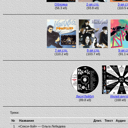
Обложка
2-ая стр.
3-ая ст
(56.3 кб)
(93.8 кб)
(110.5 
7-ая стр.
8-ая стр.
9-ая с
(110.2 кб)
(103.7 кб)
(91.1 к
Диск(Лейбл)
Инлей внут
(89.8 кб)
(168 кб)
Треки:
№
Название
Длит.
Текст
Аудио
1
«Секси-бой» — Ольга Лебедева