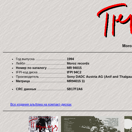
Moroz
Год выпуска
1994
Лейбл
Moroz records
Номер по каталогу
MR 94015
IFPI-код диска
IFPI 94C2
Производитель
Sony DADC Austria AG (Anif and Thalgau
Матрица
MR94015 11
CRC данных
5B17F2A6
Все издания альбома на компакт-дисках