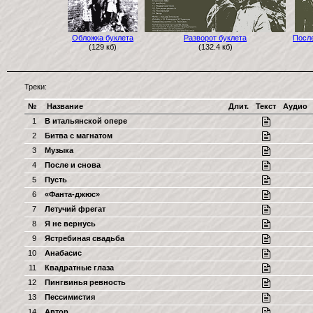
Обложка буклета
Разворот буклета
Посл
(129 кб)
(132.4 кб)
Треки:
№
Название
Длит.
Текст
Аудио
1
В итальянской опере
2
Битва с магнатом
3
Музыка
4
После и снова
5
Пусть
6
«Фанта-джюс»
7
Летучий фрегат
8
Я не вернусь
9
Ястребиная свадьба
10
Анабасис
11
Квадратные глаза
12
Пингвинья ревность
13
Пессимистия
14
Автор