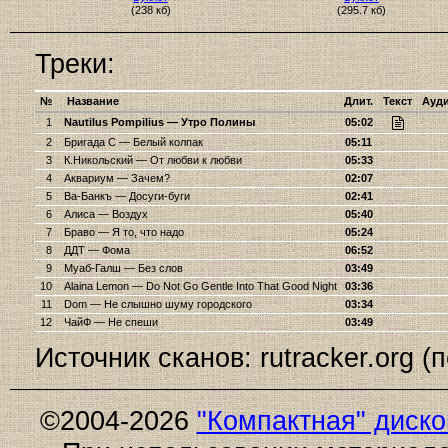
(238 кб)
(295.7 кб)
Треки:
№
Название
Длит.
Текст
Ауд
1
Nautilus Pompilius — Утро Полины
05:02
2
Бригада С — Белый колпак
05:11
3
К.Никольский — От любви к любви
05:33
4
Аквариум — Зачем?
02:07
5
Ва-Банкъ — Досуги-буги
02:41
6
Алиса — Воздух
05:40
7
Браво — Я то, что надо
05:24
8
ДДТ — Фома
06:52
9
Муаб-Галш — Без слов
03:49
10
Alaina Lemon — Do Not Go Gentle Into That Good Night
03:36
11
Dom — Не слышно шуму городского
03:34
12
ЧайФ — Не спеши
03:49
Источник сканов: rutracker.org (
©2004-2026
"Компактная" диск