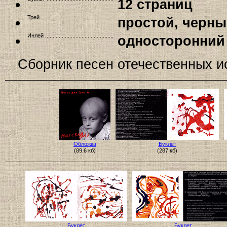
12 страниц
Трей
простой, черн
Инлей
односторонний
Сборник песен отечественных и
Обложка
Буклет
(89.6 кб)
(287 кб)
Буклет
Буклет