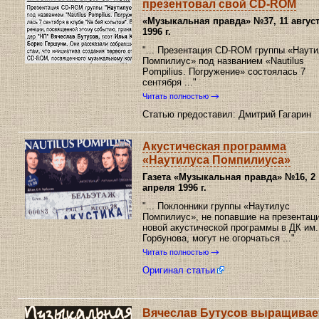
презентовал свой CD-ROM
«Музыкальная правда»
№37, 11 авгус
1996 г.
"... Презентация CD-ROM группы «Наут
Помпилиус» под названием «Nautilus
Pompilius. Погружение» состоялась 7
сентября ..."
Читать полностью
Статью предоставил: Дмитрий Гагарин
Акустическая программа
«Наутилуса Помпилиуса»
Газета «Музыкальная правда»
№16, 2
апреля 1996 г.
"... Поклонники группы «Наутилус
Помпилиус», не попавшие на презентац
новой акустической программы в ДК им.
Горбунова, могут не огорчаться ..."
Читать полностью
Оригинал статьи
Вячеслав Бутусов выращивае