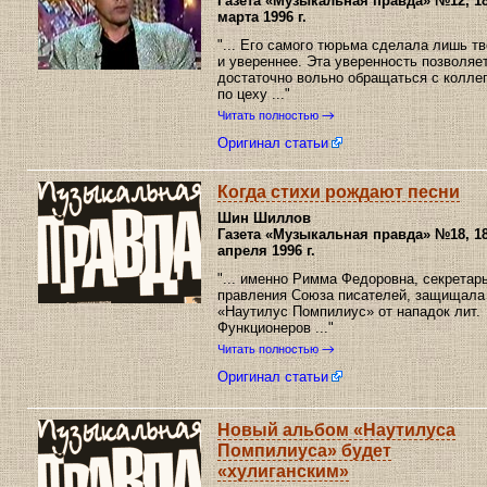
Газета «Музыкальная правда»
№12, 1
марта 1996 г.
"... Его самого тюрьма сделала лишь т
и увереннее. Эта уверенность позволяе
достаточно вольно обращаться с колле
по цеху ..."
Читать полностью
Оригинал статьи
Когда стихи рождают песни
Шин Шиллов
Газета «Музыкальная правда»
№18, 1
апреля 1996 г.
"... именно Римма Федоровна, секретар
правления Союза писателей, защищала
«Наутилус Помпилиус» от нападок лит.
Функционеров ..."
Читать полностью
Оригинал статьи
Новый альбом «Наутилуса
Помпилиуса» будет
«хулиганским»