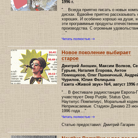
1996 г.
"... Всегда приятно писать о новых комп
дисках. Вдвойне приятно рассказывать 
хороших. И особенно хорошо на душе, к
эти программные продукты отечественн
производства. С огромным удовольств
..."
Читать полностью
Новое поколение выбирает
старое
Дмитрий Аношин, Максим Волков, Се
Гурьев, Наталия Егорова, Антон
Помещиков, Олег Пшеничный, Андре
Чурилов, Юлия Фелицына
Газета «Живой звук»
№4, август 1996 г
"... В фестивале радиостанции Европа
учавствуют Deep Purple, Status Quo,
Наутилус Помпилиус, Моральный кодек
Неприкасаемые. Стадион Динамо 23 ию
1996 года ..."
Читать полностью
Статью предоставил: Дмитрий Гагарин