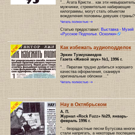
"... Агата Кристи... как эти невыразител
мужчинки, стремительно набирающие
килограммы, могут стать объектом
вожделения половины девушек страны? .
Читать полностью
Статью предоставил:
Выставка - Музей
«Русское Подполье. Осколки»
Как избежать аудиоподделок
Эркин Тузмухамедов
Газета «Живой звук»
№1, 1996 г.
"... Пиратам трудно добиться хорошего
качества оформления, сканируя
оригинальные обложки ..."
Читать полностью
Нау в Октябрьском
А. П.
Журнал «Rock Fuzz»
№29, январь-
февраль 1996 г.
"... безрадостные песни Бутусова многи
стали напрягать, а некоторые поспешил