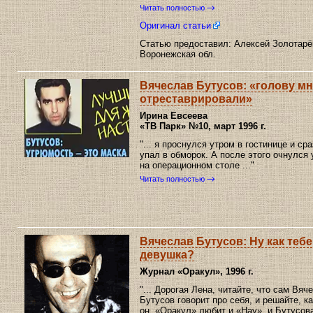
Читать полностью
Оригинал статьи
Статью предоставил: Алексей Золотарё
Воронежская обл.
Вячеслав Бутусов: «голову м
отреставрировали»
Ирина Евсеева
«ТВ Парк»
№10, март 1996 г.
"... я проснулся утром в гостинице и сра
упал в обморок. А после этого очнулся
на операционном столе ..."
Читать полностью
Вячеслав Бутусов: Ну как тебе
девушка?
Журнал «Оракул»
, 1996 г.
"... Дорогая Лена, читайте, что сам Вяч
Бутусов говорит про себя, и решайте, к
он. «Оракул» любит и «Hay», и Бутусов