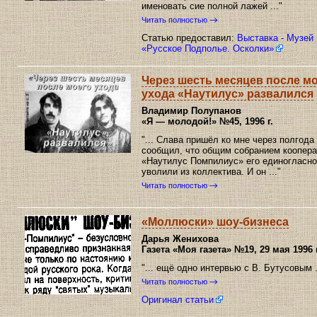
именовать сие полной лажей ..."
Читать полностью
Статью предоставил:
Выставка - Музей
«Русское Подполье. Осколки»
Через шесть месяцев после м
ухода «Наутилус» развалился
Владимир Полупанов
«Я — молодой!»
№45, 1996 г.
"... Слава пришёл ко мне через полгода
сообщил, что общим собранием коопера
«Наутилус Помпилиус» его единогласно
уволили из коллектива. И он ..."
Читать полностью
«Моллюски» шоу-бизнеса
Дарья Женихова
Газета «Моя газета»
№19, 29 мая 1996 г
"... ещё одно интервью с В. Бутусовым .
Читать полностью
Оригинал статьи