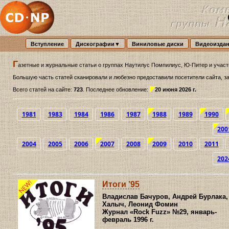
Вступление
Дискографии▼
Виниловые диски
Видеоизда
Г
азетные и журнальные статьи о группах Наутилус Помпилиус, Ю-Питер и участн
Большую часть статей сканировали и любезно предоставили посетители сайта, з
Всего статей на сайте:
723
. Последнее обновление:
20 июня 2026 г.
1981
1983
1984
1986
1987
1988
1989
1990
200
2004
2005
2006
2007
2008
2009
2010
2011
202
Итоги ’95
Владислав Бачуров, Андрей Бурлака,
Халыч, Леонид Фомин
Журнал «Rock Fuzz»
№29, январь-
февраль 1996 г.