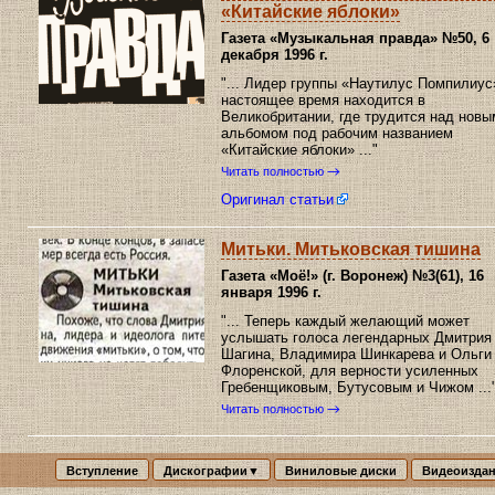
«Китайские яблоки»
Газета «Музыкальная правда»
№50, 6
декабря 1996 г.
"... Лидер группы «Наутилус Помпилиус
настоящее время находится в
Великобритании, где трудится над новы
альбомом под рабочим названием
«Китайские яблоки» ..."
Читать полностью
Оригинал статьи
Митьки. Митьковская тишина
Газета «Моё!» (г. Воронеж)
№3(61), 16
января 1996 г.
"... Теперь каждый желающий может
услышать голоса легендарных Дмитрия
Шагина, Владимира Шинкарева и Ольги
Флоренской, для верности усиленных
Гребенщиковым, Бутусовым и Чижом ...
Читать полностью
Вступление
Дискографии▼
Виниловые диски
Видеоизда