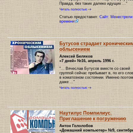
Правда, без таких далеко идущих ..."
Читать полностью
Статью предоставил:
Cайт: Менестрели
времени
Бутусов страдает хронически
облысением
Алексей Беляков
«7 дней»
№16, апрель 1996 г.
"... Вячеслав Бутусов вместе со своей
группой сейчас пребывает в, по его сло
в коматозном состоянии. Именно поэтом
даже ..."
Читать полностью
Наутилус Помпилиус.
Приглашение к погружению
Антон Гололобов
«Домашний компьютер»
№9, сентябр