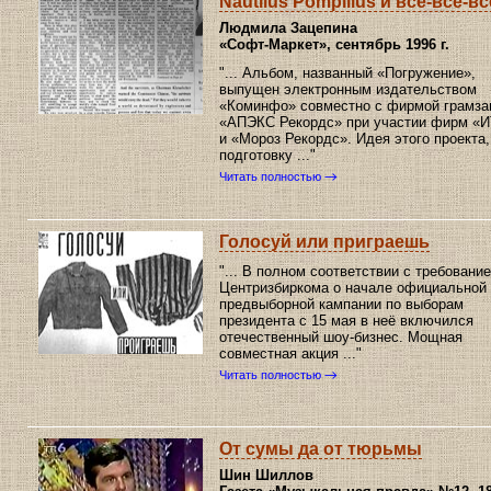
Nautilus Pompilius и все-все-вс
Людмила Зацепина
«Софт-Маркет»
, сентябрь 1996 г.
"... Альбом, названный «Погружение»,
выпущен электронным издательством
«Коминфо» совместно с фирмой грамза
«АПЭКС Рекордс» при участии фирм «
и «Мороз Рекордс». Идея этого проекта,
подготовку ..."
Читать полностью
Голосуй или приграешь
"... В полном соответствии с требовани
Центризбиркома о начале официальной
предвыборной кампании по выборам
президента с 15 мая в неё включился
отечественный шоу-бизнес. Мощная
совместная акция ..."
Читать полностью
От сумы да от тюрьмы
Шин Шиллов