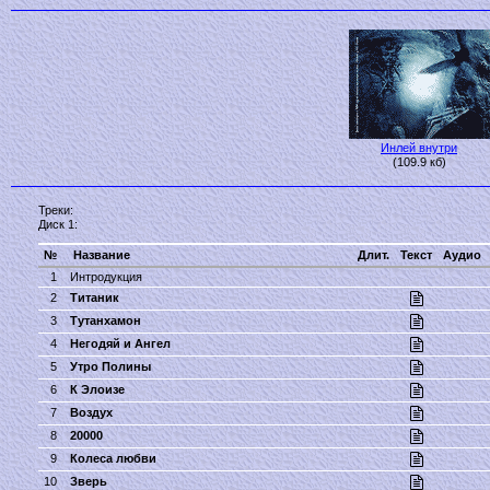
Инлей внутри
(109.9 кб)
Треки:
Диск 1:
№
Название
Длит.
Текст
Аудио
1
Интродукция
2
Титаник
3
Тутанхамон
4
Негодяй и Ангел
5
Утро Полины
6
К Элоизе
7
Воздух
8
20000
9
Колеса любви
10
Зверь