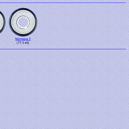
Матрица 2
(77.3 кб)