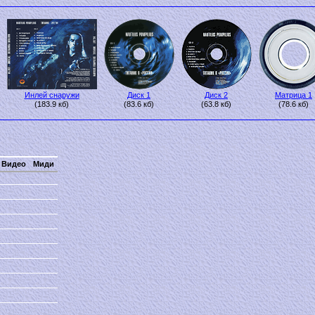
Инлей снаружи
Диск 1
Диск 2
Матрица 1
(183.9 кб)
(83.6 кб)
(63.8 кб)
(78.6 кб)
Видео
Миди