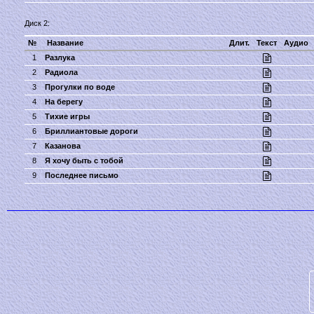
Диск 2:
№
Название
Длит.
Текст
Аудио
1
Разлука
2
Радиола
3
Прогулки по воде
4
На берегу
5
Тихие игры
6
Бриллиантовые дороги
7
Казанова
8
Я хочу быть с тобой
9
Последнее письмо