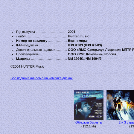
Год выпуска
2004
Лейбл
Hunter music
Номер по каталогу
Без номера
IFPI-код диска
IFPI RT03 (IFPI RT-03)
Дополнительные надписи
ООО «RMG Company» Лицензия МПТР Р
Производитель
ООО «РМГ Компани», Россия
Матрица
NM 1994/1, NM 1994/2
©2004 HUNTER Music
Все издания альбома на компакт-дисках
Обложка буклета
2 и 3 стр
(132.1 кб)
(13