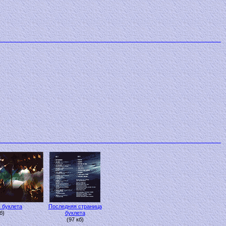
ы буклета
Последняя страница
б)
буклета
(97 кб)