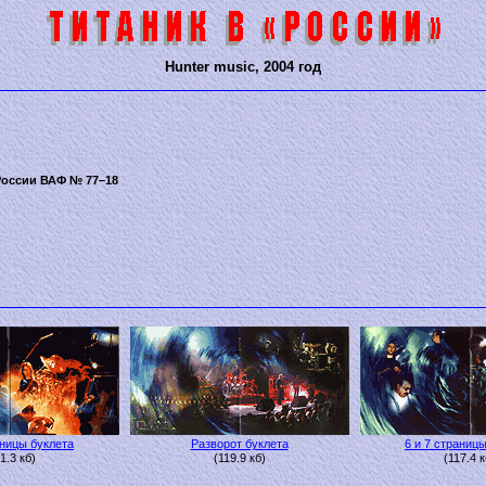
Hunter music, 2004 год
оссии ВАФ № 77–18
аницы буклета
Разворот буклета
6 и 7 страниц
1.3 кб)
(119.9 кб)
(117.4 к