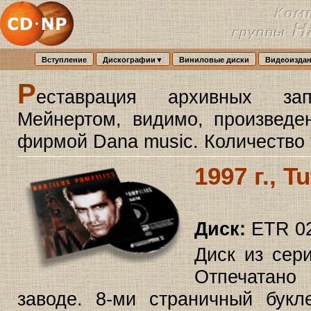
Вступление
Дискографии▼
Виниловые диски
Видеоизда
Р
еставрация архивных зап
Мейнертом, видимо, произведен
фирмой Dana music. Количество 
1997 г., T
Диск:
ETR 0
Диск из сер
Отпечатано
заводе. 8-ми страничный букл