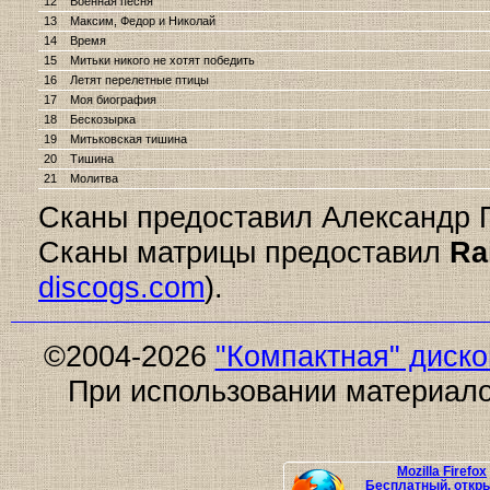
12
Военная песня
13
Максим, Федор и Николай
14
Время
15
Митьки никого не хотят победить
16
Летят перелетные птицы
17
Моя биография
18
Бескозырка
19
Митьковская тишина
20
Тишина
21
Молитва
Сканы предоставил Александр Пр
Сканы матрицы предоставил
Ra
discogs.com
).
©2004-2026
"Компактная" диск
При использовании материало
Mozilla Firefox
Бесплатный, откр