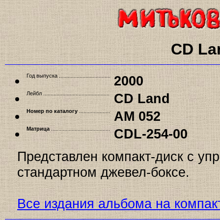
CD La
Год выпуска
2000
Лейбл
CD Land
Номер по каталогу
AM 052
Матрица
CDL-254-00
Представлен компакт-диск с у
стандартном джевел-боксе.
Все издания альбома на компак