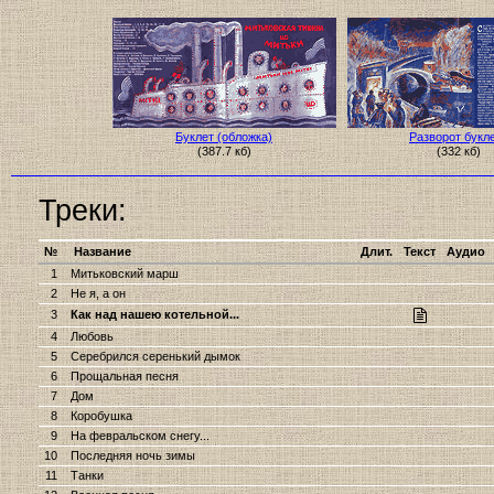
Буклет (обложка)
Разворот букл
(387.7 кб)
(332 кб)
Треки:
№
Название
Длит.
Текст
Аудио
1
Митьковский марш
2
Не я, а он
3
Как над нашею котельной...
4
Любовь
5
Серебрился серенький дымок
6
Прощальная песня
7
Дом
8
Коробушка
9
На февральском снегу...
10
Последняя ночь зимы
11
Танки