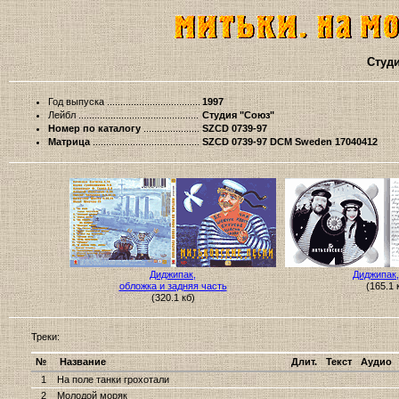
Студи
Год выпуска
1997
Лейбл
Студия "Союз"
Номер по каталогу
SZCD 0739-97
Матрица
SZCD 0739-97 DCM Sweden 17040412
Диджипак,
Диджипак,
обложка и задняя часть
(165.1 
(320.1 кб)
Треки:
№
Название
Длит.
Текст
Аудио
1
На поле танки грохотали
2
Молодой моряк