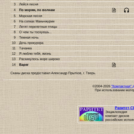
3
Лейся песня
4
По морям, по волнам
5
Морская песня
6
На сопках Маньчжурии
7
Летят перелетные птицы
8
О чем ты тоскуешь...
9
Темная ночь
10
Дочь прокурора
11
Тачанка
12
Я люблю тебя, жизнь
13
Раскинулось море широко
14
Варяг
Сканы диска предоставил Александр Прытков, г. Тверь.
©2004-2026
"Компактная" 
При использовании матер
Раритет-C
Энциклопедия 
компакт-дисков
российских испол