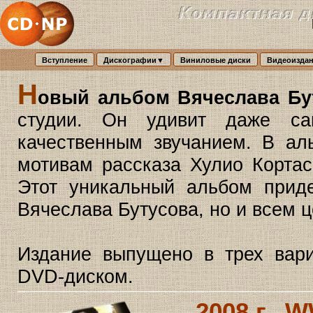
Вступление
Дискографии▼
Виниловые диски
Видеоизда
Н
овый альбом Вячеслава Бу
студии. Он удивит даже са
качественным звучанием. В ал
мотивам рассказа Хулио Кортас
Этот уникальный альбом прид
Вячеслава Бутусова, но и всем 
Издание выпущено в трех вар
DVD-диском.
2008 г., 