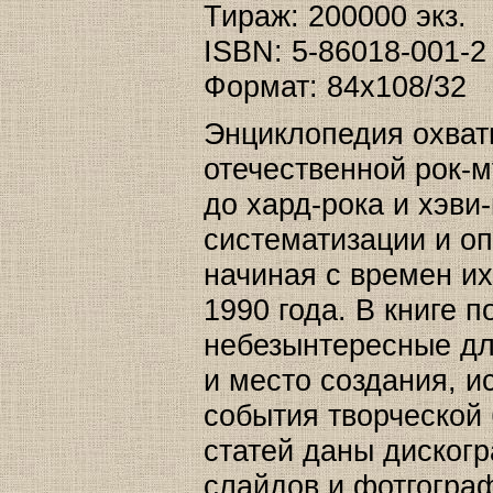
Тираж: 200000 экз.
ISBN: 5-86018-001-2
Формат: 84x108/32
Энциклопедия охват
отечественной рок-м
до xард-рокa и хэви
систематизации и оп
начиная с времен их
1990 года. В книге 
небезынтересные для
и место создания, и
события творческой 
статей даны дискогр
слайдов и фотгограф