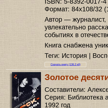
ISBN: 5-8392-0017-4
Формат: 84x108/32 (
Автор — журналист,
увлекательно расск
событиях в отечест
Книга снабжена ун
Теги: История | Восп
Скачать книгу (136.2 кб)
Золотое десят
Составители: Алекс
Серия: Библиотека 
1992 год