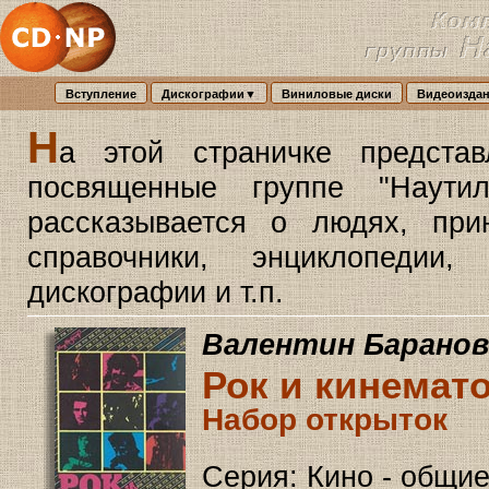
Вступление
Дискографии▼
Виниловые диски
Видеоизда
Н
а этой страничке предста
посвященные группе "Наути
рассказывается о людях, при
справочники, энциклопедии
дискографии и т.п.
Валентин Баранов
Рок и кинемат
Набор открыток
Серия: Кино - общи