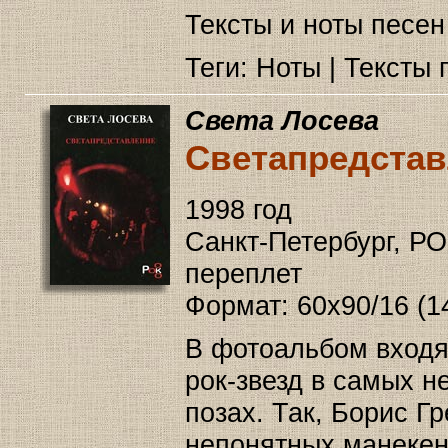
Тексты и ноты песен
Теги: Ноты | Тексты 
Света Лосева
Светапредста
1998 год
Санкт-Петербург, РО
переплет
Формат: 60x90/16 (1
В фотоальбом вход
рок-звезд в самых н
позах. Так, Борис Г
непонятных манекен