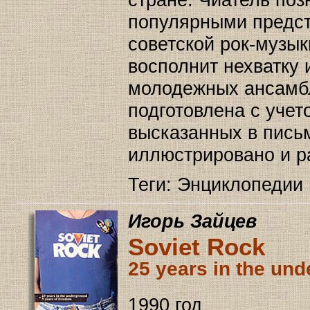
стране. Чиатель поз
популярными предс
советской рок-музы
восполнит нехватку
молодежных ансамбля
подготовлена с уче
высказанных в письм
иллюстрировано и р
Теги: Энциклопедии 
Игорь Зайцев
Soviet Rock
25 years in the und
1990 год