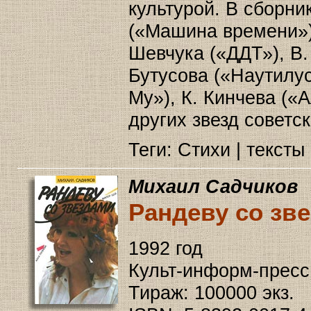
культурой. В сборни
(«Машина времени»)
Шевчука («ДДТ»), В.
Бутусова («Наутилу
My»), К. Кинчева («
других звезд советск
Теги: Стихи | тексты
Михаил Садчиков
Рандеву со зв
1992 год
Культ-информ-пресс,
Тираж: 100000 экз.