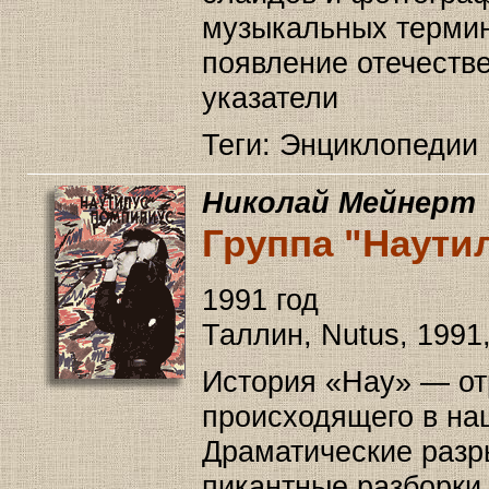
музыкальных термин
появление отечеств
указатели
Теги: Энциклопедии 
Николай Мейнерт
Группа "Наути
1991 год
Таллин, Nutus, 1991,
История «Нау» — отр
происходящего в на
Драматические разр
пикантные разборки