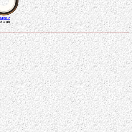
атрица
98.3 кб)