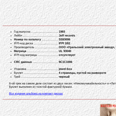
Год выпуска
1993
Лейбл
Jeff records
Номер по каталогу
SS93006
IFPI-код диска
IFPI 1I02
Производитель
ООО «Уральский электронный завод»,
Матрица
UL 93040
IFPI-код матрицы
отсутствует
CRC данных
9C1C1006
Упаковка
jewel-box
Буклет
4 страницы, пустой на развороте
Трей
черный
6-ой трек на самом деле состоит из двух песен: «Никомуникабельность» и «Лет
Буклет выполнен из толстой фактурной бумаги.
Все издания альбома на компакт-дисках