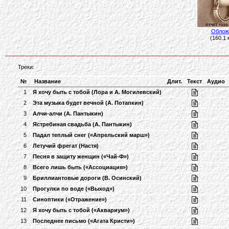
Облож
(160.1 
Треки:
№
Название
Длит.
Текст
Аудио
1
Я хочу быть с тобой (Лора и А. Могилевский)
2
Эта музыка будет вечной (А. Потапкин)
3
Алчи-алчи (А. Пантыкин)
4
Ястребиная свадьба (А. Пантыкин)
5
Падал теплый снег («Апрельский марш»)
6
Летучий фрегат (Настя)
7
Песня в защиту женщин («Чай-Ф»)
8
Всего лишь быть («Ассоциация»)
9
Бриллиантовые дороги (В. Осинский)
10
Прогулки по воде («Выход»)
11
Синоптики («Отражение»)
12
Я хочу быть с тобой («Аквариум»)
13
Последнее письмо («Агата Кристи»)