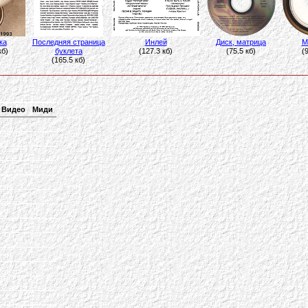
ка
Последняя страница
Инлей
Диск, матрица
М
кб)
буклета
(127.3 кб)
(75.5 кб)
(
(165.5 кб)
Видео
Миди