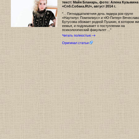
текст: Майя Бланарь, фото: Алена Кузьмина
«Спб.Собака.RU»
, август 2014 г.
"... Пятнадцатилетняя дочь лидера рок-групп
«Наутилус Помпилиус» и «Ю-Питер» Вячеслав
Бутусова обожает родной Пушкин, в котором жи
еемья, и подумывает о поступлении на
психологический факультет ..."
Читать полностью
Оригинал статьи