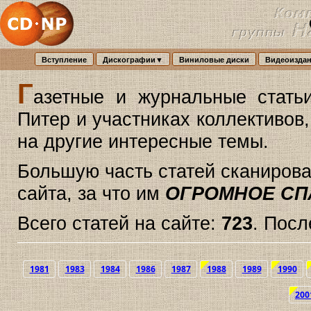
Вступление
Дискографии▼
Виниловые диски
Видеоизда
Г
азетные и журнальные стать
Питер и участниках коллективов
на другие интересные темы.
Большую часть статей сканирова
сайта, за что им
ОГРОМНОЕ СП
Всего статей на сайте:
723
. Пос
1981
1983
1984
1986
1987
1988
1989
1990
200