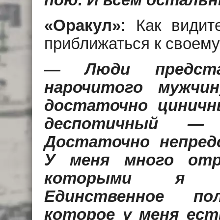
пою. И всем осталь
«Оракул»
: Как видит
приближаться к своему
— Люди предста
нарочитого мужчи
достаточно циничн
деспотичный — 
Достаточно непред
У меня много отр
которыми я п
Единственное пол
которое у меня ест