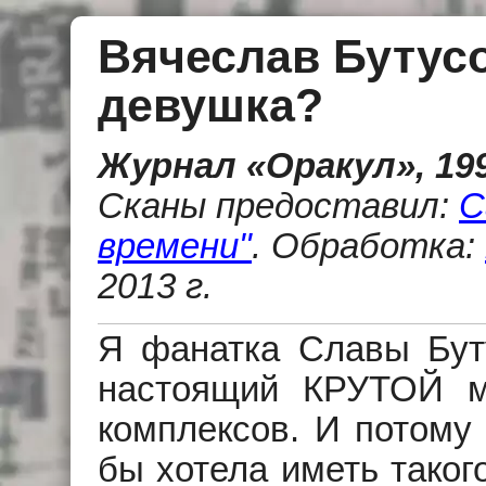
Вячеслав Бутусо
девушка?
Журнал «Оракул», 199
Сканы предоставил:
C
времени"
.
Обработка:
2013 г.
Я фанатка Славы Буту
настоящий
КРУТОЙ
му
комплексов. И потому 
бы хотела иметь таког