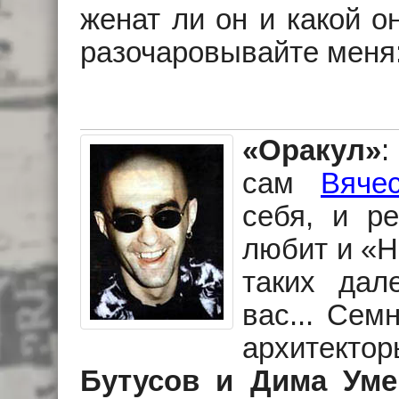
женат ли он и какой о
разочаровывайте меня: 
«Оракул»
:
сам
Вяче
себя, и р
любит и «H
таких дал
вас... Сем
архитект
Бутусов и Дима Уме