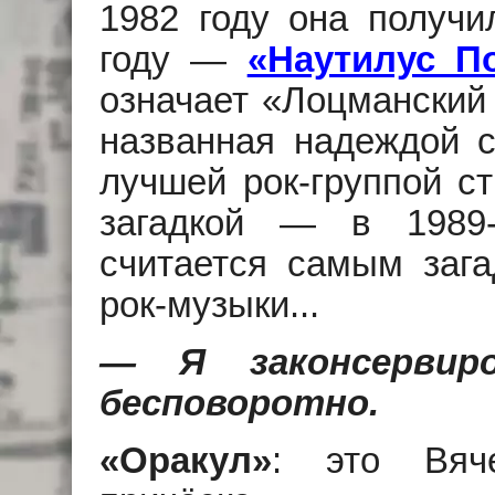
1982 году она получи
году —
«Наутилус П
означает «Лоцманский 
названная надеждой со
лучшей рок-группой ст
загадкой — в 1989-
считается самым заг
рок-музыки...
— Я законсервиро
бесповоротно.
«Оракул»
: это Вяч