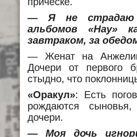
причёске.
— Я не страдаю 
альбомов «Hay» к
завтраком, за обедом
— Женат на Анжелик
Дочери от первого 
стыдно, что поклонницы
«Оракул»
: Есть пого
рождаются сыновья
дочери.
— Моя дочь игнор