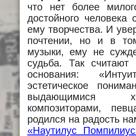
что нет более милог
достойного человека 
ему творчества. И уве
почтении, но и в то
музыки, ему не сужд
судьба. Так считают
основания: «Инту
эстетическое поним
выдающимися ху
композиторами, пев
родился на радость на
«Наутилус Помпилиус