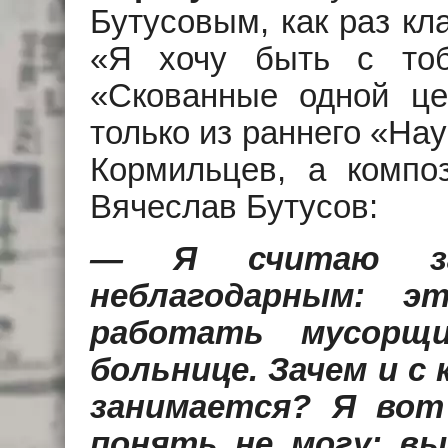
Бутусовым, как раз кл
«Я хочу быть с тоб
«Скованные одной це
только из раннего «Hay»
Кормильцев, а компо
Вячеслав Бутусов:
— Я считаю за
неблагодарным: 
работать мусорщ
больнице. Зачем и с
занимается? Я вот
понять не могу: в