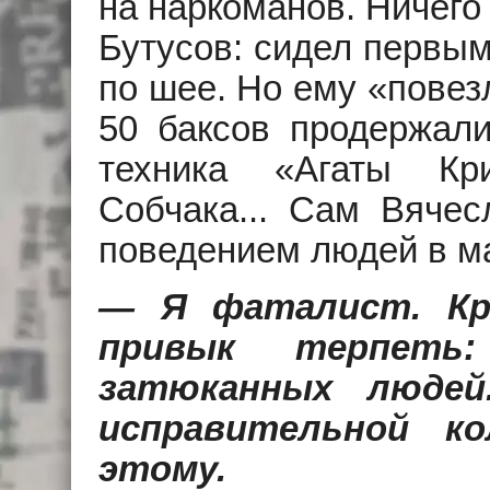
на наркоманов. Ничего
Бутусов: сидел первым
по шее. Но ему «повез
50 баксов продержали
техника «Агаты Кри
Собчака... Сам Вячес
поведением людей в ма
— Я фаталист. Кр
привык терпеть
затюканных людей
исправительной к
этому.