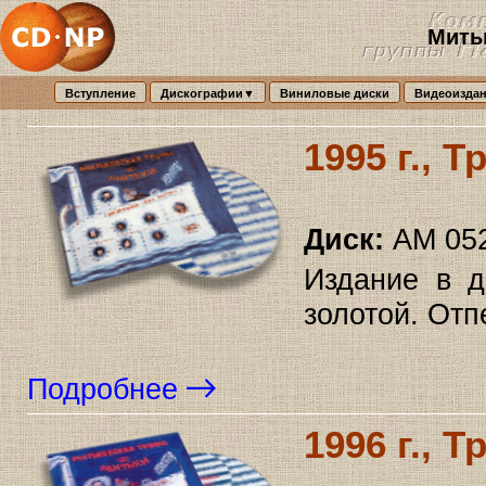
Мить
Вступление
Дискографии▼
Виниловые диски
Видеоизда
1995 г., 
Диск:
AM 05
Издание в д
золотой. Отп
Подробнее
1996 г., 