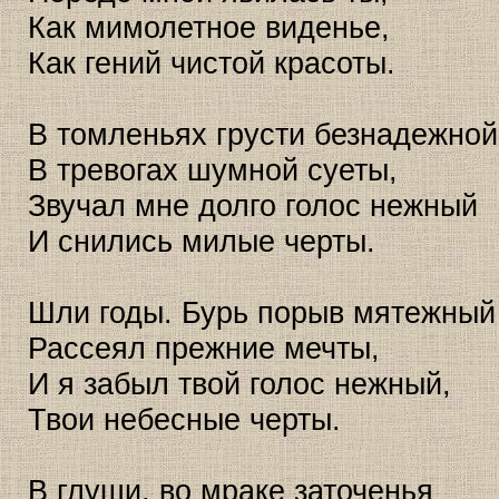
Как мимолетное виденье,
Как гений чистой красоты.
В томленьях грусти безнадежной
В тревогах шумной суеты,
Звучал мне долго голос нежный
И снились милые черты.
Шли годы. Бурь порыв мятежный
Рассеял прежние мечты,
И я забыл твой голос нежный,
Твои небесные черты.
В глуши, во мраке заточенья