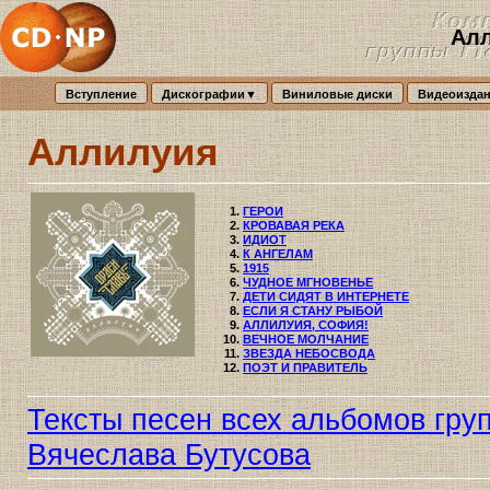
Алл
Вступление
Дискографии▼
Виниловые диски
Видеоизда
Аллилуия
ГЕРОИ
КРОВАВАЯ РЕКА
ИДИОТ
К АНГЕЛАМ
1915
ЧУДНОЕ МГНОВЕНЬЕ
ДЕТИ СИДЯТ В ИНТЕРНЕТЕ
ЕСЛИ Я СТАНУ РЫБОЙ
АЛЛИЛУИЯ, СОФИЯ!
ВЕЧНОЕ МОЛЧАНИЕ
ЗВЕЗДА НЕБОСВОДА
ПОЭТ И ПРАВИТЕЛЬ
Тексты песен всех альбомов гру
Вячеслава Бутусова