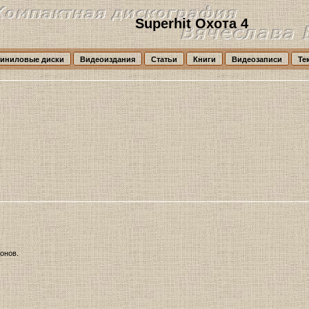
Superhit Охота 4
иниловые диски
Видеоиздания
Статьи
Книги
Видеозаписи
Те
онов.