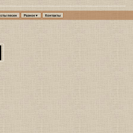
ксты песен
Разное▼
Контакты