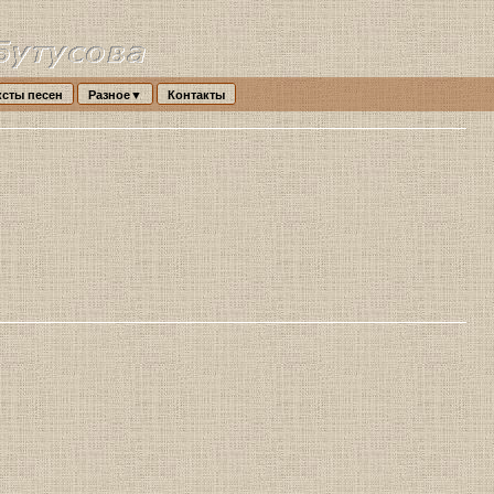
ксты песен
Разное▼
Контакты