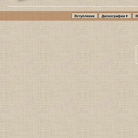
Вступление
Дискографии▼
В