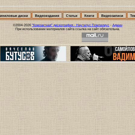
иниловые диски
Видеоиздания
Статьи
Книги
Видеозаписи
Те
©2004-2026
"Компактная" дискография - Наутилус Помпилиус
-
Админ
При использовании материалов сайта ссылка на сайт обязательна.