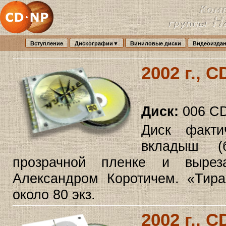
Вступление
Дискографии▼
Виниловые диски
Видеоизда
2002 г., 
Диск:
006 CD
Диск факт
вкладыш (
прозрачной пленке и выре
Александром Коротичем. «Тира
около 80 экз.
2002 г., 