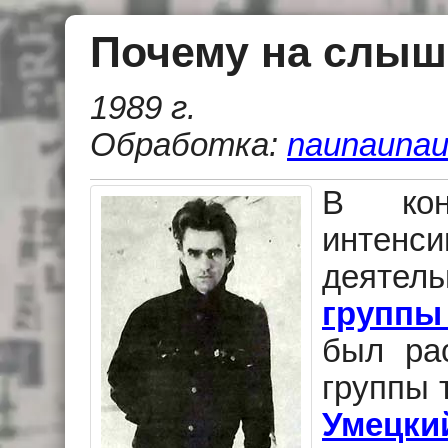
Почему на слыш
1989 г.
Обработка:
naunaunau
В кон
инте
деятель
групп
был ра
группы 
Умецки