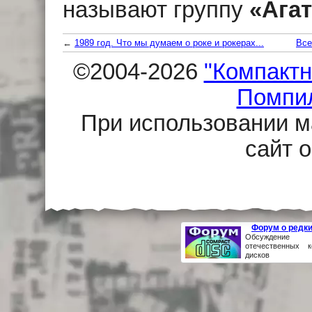
называют группу
«Агат
←
1989 год. Что мы думаем о роке и рокерах...
Все
©2004-2026
"Компактн
Помпи
При использовании м
сайт 
Форум о редк
Обсуждение р
отечественных к
дисков