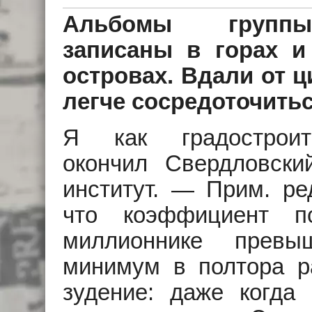
Альбомы групп
записаны в горах 
островах. Вдали от 
легче сосредоточить
Я как градостроит
окончил Свердловски
институт. — Прим. ред
что коэффициент п
миллионнике превы
минимум в полтора ра
зудение: даже когда