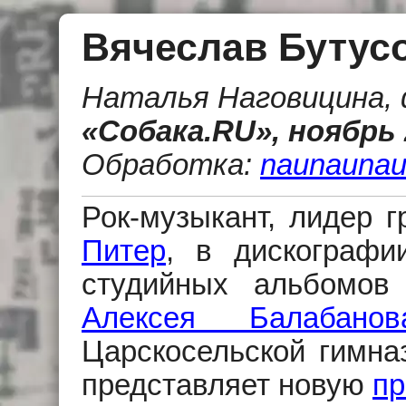
Вячеслав Бутус
Наталья Наговицина,
«Собака.RU», ноябрь 
Обработка:
naunaunau
Рок-музыкант, лидер 
Питер
, в дискографи
студийных альбомов
Алексея Балабанов
Царскосельской гимна
представляет новую
пр