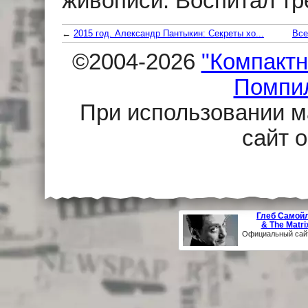
живописи. Воспитал тр
←
2015 год. Александр Пантыкин: Секреты хо...
Все
©2004-2026
"Компактн
Помпи
При использовании м
сайт 
Глеб Самой
& The Matri
Официальный сай