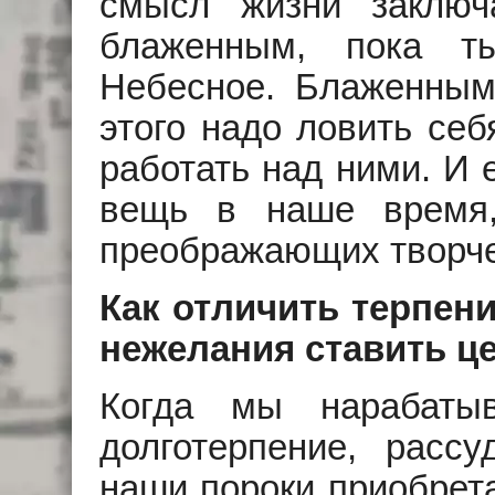
смысл жизни заключ
блаженным, пока т
Небесное. Блаженным
этого надо ловить себ
работать над ними. И 
вещь в наше время
преображающих творче
Как отличить терпени
нежелания ставить ц
Когда мы нарабатыв
долготерпение, рассу
наши пороки приобрета