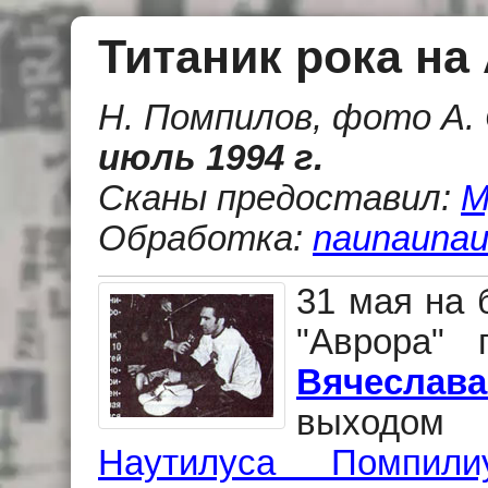
Титаник рока на
Н. Помпилов, фото А.
июль 1994 г.
Сканы предоставил:
М
Обработка:
naunaunau
31 мая на 
"Аврора" 
Вячеслав
выходом
Наутилуса Помпили