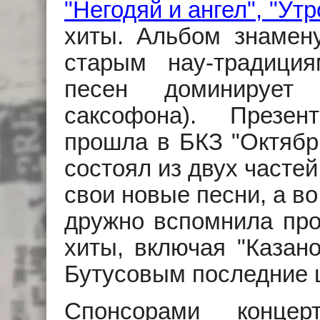
"Негодяй и ангел", "Ут
хиты. Альбом знамену
старым нау-традици
песен доминирует
саксофона). Презе
прошла в БКЗ "Октябрь
состоял из двух часте
свои новые песни, а в
дружно вспомнила пр
хиты, включая "Казано
Бутусовым последние ш
Спонсорами концер