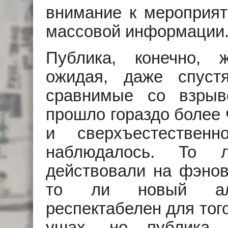
внимание к мероприят
массовой информации
Публика, конечно, ж
ожидая, даже спуст
сравнимые со взрыв
прошло гораздо более 
и сверхъестествен
наблюдалось. То 
действовали на фэно
то ли новый ал
респектабелен для того
ушах, но публика,