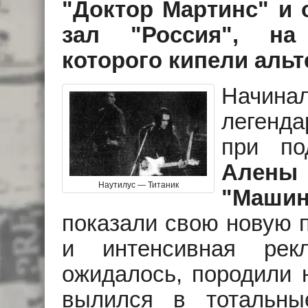
"Доктор Мартинс" и 
зал "Россия", на
которого кипели альт
Начина
легенд
при п
Алены
Наутилус — Титаник
"Маши
показали свою новую 
и интенсивная рек
ожидалось, породили 
вылился в тотальн