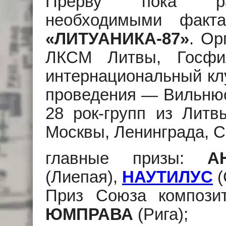
Прерву пока рас
необходимыми факт
«ЛИТУАНИКА-87»
. Ор
ЛКСМ Литвы, Госфи
интернациональный кл
проведения — Вильнюс,
28 рок-групп из Литвы
Москвы, Ленинграда, 
главные призы:
А
(Лиепая),
НАУТИЛУС
(
Приз Союза композит
ЮМПРАВА
(Рига);