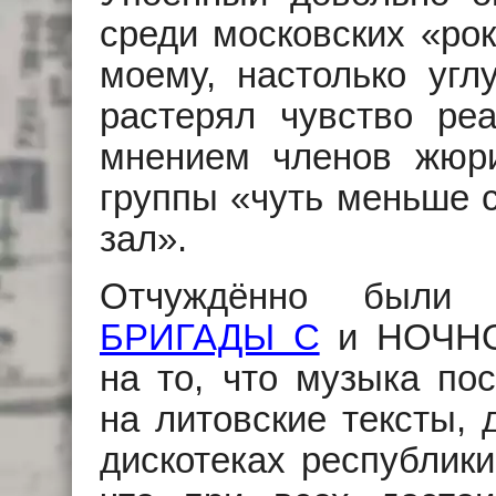
среди московских «ро
моему, настолько угл
растерял чувство ре
мнением членов жюр
группы «чуть меньше с
зал».
Отчуждённо были в
БРИГАДЫ С
и НОЧНО
на то, что музыка по
на литовские тексты, 
дискотеках республики