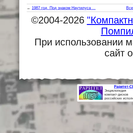
←
1987 год. Под знаком Наутилуса ...
Все
©2004-2026
"Компактн
Помпи
При использовании м
сайт 
Раритет-C
Энциклопедия 
компакт-дисков
российских испол