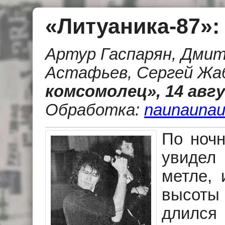
«Литуаника-87»:
Артур Гаспарян, Дмит
Астафьев, Сергей Жа
комсомолец», 14 авгу
Обработка:
naunaunau
По ночн
увидел
метле, 
высоты 
длился