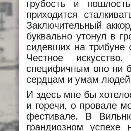
грубость и пошлост
приходится сталкиват
Заключительный акко
буквально утонул в гр
сидевших на трибуне
Честное искусств
специфичным оно ни бы
сердцам и умам людей
И здесь мне бы хотело
и горечи, о провале м
фестивале. В Вильн
грандиозном успехе 