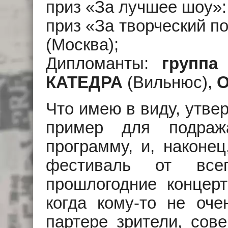
приз «За лучшее шоу»
приз «За творческий п
(Москва);
Дипломанты:
группа
КАТЕДРА
(Вильнюс),
О
Что имею в виду, утве
пример для подраж
программу, и, наконец
фестиваль от всег
прошлогодние концер
когда кому-то не оч
партере зрители, со