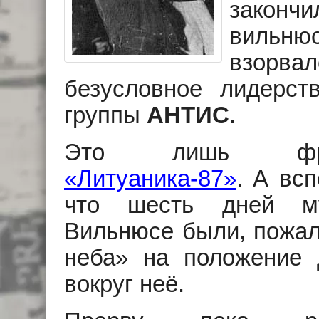
законч
вильн
взорвал
безусловное лидерст
группы
АНТИС
.
Это лишь ф
«Литуаника-87»
. А вс
что шесть дней му
Вильнюсе были, пожалу
неба» на положение 
вокруг неё.