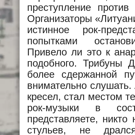
преступление против 
Организаторы «Литуани
истинное рок-предс
попытками останов
Привело ли это к ана
подобного. Трибуны 
более сдержанной пу
внимательно слушать. 
кресел, стал местом т
рок-музыки в сост
представляете, никто
стульев, не драл