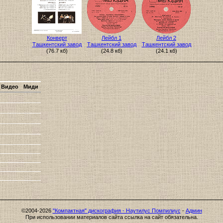
Конверт
Лейбл 1
Лейбл 2
Ташкентский завод
Ташкентский завод
Ташкентский завод
(76.7 кб)
(24.8 кб)
(24.1 кб)
Видео
Миди
©2004-2026
"Компактная" дискография - Наутилус Помпилиус
-
Админ
При использовании материалов сайта ссылка на сайт обязательна.