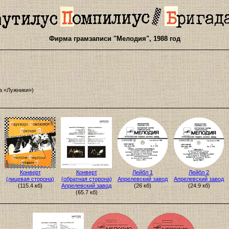
Фирма грамзаписи "Мелодия", 1988 год
а «Лужники»)
Конверт
Конверт
Лейбл 1
Лейбл 2
(лицевая сторона)
(обратная сторона)
Апрелевcкий завод
Апрелевcкий завод
(115.4 кб)
Апрелевcкий завод
(26 кб)
(24.9 кб)
(65.7 кб)