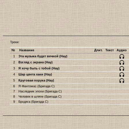
Треки:
№
Название
Длит.
Текст
Аудио
1
Эта музыка будет вечной (Нау)
2
Взгляд с экрана (Нау)
3
Я хочу быть с тобой (Нау)
4
Шар цвета хаки (Нау)
5
Круговая порука (Нау)
6
Я-Фантомас (Бригада С)
7
Наследник эпохи (Бригада С)
8
Человек в шляпе (Бригада С)
9
Бродяга (Бригада С)