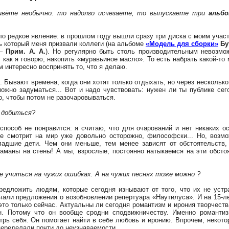
вёте необычно: то надолго исчезаете, то выпускаете три
альбо
ло редкое явление: в прошлом году вышли сразу три диска с моим уча
ь который меня призвали коллеги (на альбоме
«Модель для сборки»
Бу
 –
Прим. А. А.
). Но регулярно быть столь производительным невозмо
 как я говорю, накопить «муравьиное масло». То есть набрать какой-то 
м интересно воспринять то, что я делаю.
 Бывают времена, когда они хотят только отдыхать, но через несколько
можно задуматься... Вот и надо чувствовать: нужен ли ты публике се
о, чтобы потом не разочаровываться.
о добиться?
способ не понравится: я считаю, что для очарований и нет никаких о
же смотрит на мир уже довольно осторожно, философски... Но, возм
адшие дети. Чем они меньше, тем менее зависят от обстоятельств, 
шаманы на стены! А мы, взрослые, постоянно натыкаемся на эти обсто
е учиться на чужих ошибках. А на чужих песнях тоже можно ?
редложить людям, которые сегодня изнывают от того, что их не устр
ли предложения о возобновлении репертуара «Наутилуса». И на 15-лет
это только сейчас. Актуальны ли сегодня романтизм и ирония творчест
н. Потому что он вообще сродни сподвижничеству. Именно романти
трь себя. Он помогает найти в себе любовь и иронию. Впрочем, некото
переделали почти до неузнаваемости.