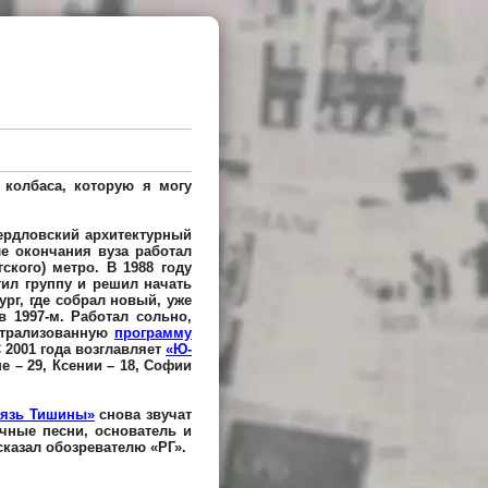
 колбаса, которую я могу
вердловский архитектурный
ле окончания вуза работал
ского) метро. В 1988 году
ил группу и решил начать
ург, где собрал новый, уже
в 1997-м. Работал сольно,
атрализованную
программу
 2001 года возглавляет
«Ю-
е – 29, Ксении – 18, Софии
нязь Тишины»
снова звучат
чные песни, основатель и
сказал обозревателю «РГ».