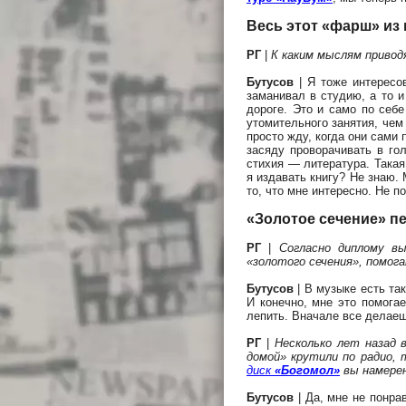
Весь этот «фарш» из г
РГ
|
К каким мыслям привод
Бутусов
| Я тоже интересо
заманивал в студию, а то и
дороге. Это и само по себ
утомительного занятия, чем 
просто жду, когда они сами 
засяду проворачивать в гол
стихия — литература. Такая
я издавать книгу? Не знаю.
то, что мне интересно. Не по
«Золотое сечение» п
РГ
|
Согласно диплому в
«золотого сечения», помо
Бутусов
| В музыке есть та
И конечно, мне это помога
лепить. Вначале все делаеш
РГ
|
Несколько лет назад 
домой» крутили по радио, 
диск
«Богомол»
вы намерен
Бутусов
| Да, мне не понр