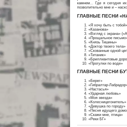
камнем... Где я сегодня и
позволительно мне и – наско
ГЛАВНЫЕ ПЕСНИ «Н
«Я хочу быть с тобой
«Казанова»
«Взгляд с экрана» («
«Прощальное письмо» 
«Князь Тишины»
«Доктор твоего тела»
«Скованные одной це
«Титаник»
«Бриллиантовые доро
«Прогулки по воде»
ГЛАВНЫЕ ПЕСНИ БУ
«Берег»
«Гибралтар-Лабрадор
«Настасья»
«Ударная любовь»
«Моя звезда»
«Колесницегонитель»
«Девушка по городу»
«Песня идущего домо
«Скажи мне, птица»
«Реки БГ»