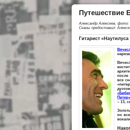
Путешествие 
Александр Алексеев, фото:
Сканы предоставил: Алексе
Гитарист «Наутилус
Вячес
нареза
Вячесл
инстит
архите
после
все сн
«питер
дуэто
«Биби
Питер
– 13, 
Золоты
по вс
вокали
Нако