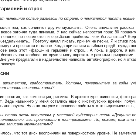
армоний и строк...
ят нынешние долгие разъезды по стране, о чемхочется писать новые 
вался тем, как сочиняют другие музыканты. Очень впечатлил рассказ 
 вовсе загонял туда пинками. У нас сейчас непростая пора: 80 процен
е нелегко, но появляется и серьёзная проблема: чем бы заняться? Вед
бездельничать... Поэтому начал писать, причём не песни. Я и стихи пр
придут и проявятся в голове. Когда при записи альбома придёт нужда в
ове весь этот «фарш» из гармоний и строк... А пока, в дороге, я на
 бесконечная колбаса, которую я могу нарезать с разными приправами. 
 Мне уже предлагали в издательстве написать автобиографию, но я отка
 заказу».
есни
ы архитектор, градостроитель. Истины, почерпнутые за годы уч
гают теперь сочинять хиты?
кие понятия, как композиция, ритмика. В архитектуре, живописи, фотогр
ет. Ведь навыки-то у меня остались ещё с институтских времён: полу
ь «по науке». Ну а потом-уже в процессе работы что-то видоизменяешь,
вы стали очень популярны у массовой аудитории: песни «Девушка по
телевидению, вас приглашали в топ-программы. Но, похоже, вам эта 
но записали мрачноватым?
авилось, что тот диск восприняли на поверхностном уровне. Не заметил