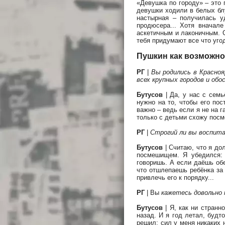
«Девушка по городу» – это 
девушки ходили в белых блу
настырная – получилась у
продюсера... Хотя вначал
аскетичным и лаконичным. С
тебя придумают все что угодн
Пушкин как возможно
РГ
|
Вы родились в Красноя
всех крупных городов и обо
Бутусов
| Да, у нас с сем
нужно на то, чтобы его по
важно – ведь если я не на 
только с детьми схожу пос
РГ
|
Строгий ли вы воспит
Бутусов
| Считаю, что я до
посмешищем. Я убедился: 
говоришь. А если даёшь об
что отшлепаешь ребёнка за
привлечь его к порядку...
РГ
| Вы
кажетесь довольно 
Бутусов
| Я, как ни странн
назад. И я год летал, будт
решил: сил у меня никаких 