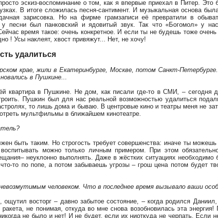
просто эскиз-воспоминание о том, как я впервые приехал в Питер. Это б
зках. В итоге сложилась песня-сантимент. И музыкальная основа была
дачная зарисовка. Но на фирме грамзаписи её превратили в обыва
е у песни был панковский и ядовитый звук. Так что «Богомол» у на
ейчас время такое: очень конкретное. И если ты не будешь тоже очень 
о ! Усы наклеят, хвост привяжут... Нет, не хочу!
сть удалиться
рском крае, жили в Екатеринбурге, Москве, потом Санкт-Петербурге..
сновались в Пушкине...
ьёй квартира в Пушкине. Не дом, как писали где-то в СМИ, – сегодня 
строить. Пушкин был для нас реальной возможностью удалиться подаль
гастролях, то лишь дома и бываю. В центровые кино и театры меня не за
мотреть мультфильмы в ближайшем кинотеатре.
атель?
лжен быть таким. Но строгость требует совершенства: иначе ты можешь 
воспитывать можно только личным примером. При этом обязательно
ещания– неуклонно выполнять. Даже в жёстких ситуациях необходимо б
 что-то по попе, а потом забываешь угрозы – грош цена потом будет 
невозмутимым человеком. Что в последнее время вызывало ваши особ
о, ощутил восторг – давно забытое состояние, – когда родился Даниил,
о ракета, не понимая, откуда во мне снова возобновилась эта энергия!
никогда не было и нет! И не будет, если их ниоткуда не черпать. Если 