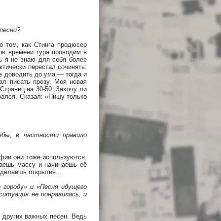
песни?
о том, как Стинга продюсер
тов времени тура проводим в
ь я не знаю для себя более
актически перестал сочинять:
се доводить до ума — тогда и
чал писать прозу. Моя новая
Страниц на 30-50. Захочу ли
зался. Сказал: «Пишу только
ёбы, в частности правило
афии они тоже используются.
чаешь массу и начинаешь её
 делаешь открытия...
 городу» и «Песня идущего
ситуация не понравилась, и
и других важных песен. Ведь