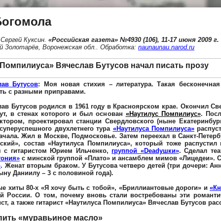
Богомола
 Сергей Куксин
.
«Российская газета» №4930 (106), 11-17 июня 2009 г.
й Золотарёв, Воронежская обл.
.
Обработка:
naunaunau.narod.ru
а Помпилиуса»
Вячеслав Бутусов
начал писать прозу
лав Бутусов
: Моя новая стихия – литература. Такая бесконечная
ть с разными приправами.
ав Бутусов родился в 1961 году в Красноярском крае. Окончил С
ут, в стенах которого и был основан
«Наутилус Помпилиус»
. Пос
ктором, проектировал станции Свердловского (ныне Екатеринбург
 суперуспешного двухлетнего тура
«Наутилуса Помпилиуса»
распуст
ачала. Жил в Москве, Подмосковье. Затем переехал в Санкт-Петерб
ский», состав «Наутилуса Помпилиуса», который тоже распустил 
м с гитаристом Юрием Ильченко,
группой «Deadyшки»
. Сделал те
гония»
с минской группой «Плато» и ансамблем мимов «Лицедеи». С
»
. Женат вторым браком. У Бутусова четверо детей (три дочери: Анн
сыну Даниилу – 3 с половиной года).
е хиты 80-х «Я хочу быть с тобой», «Бриллиантовые дороги» и
«К
ей России. О том, почему вновь стали востребованы эти романти
ст, а также гитарист «Наутилуса Помпилиуса» Вячеслав Бутусов рас
пить «муравьиное масло»