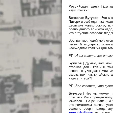
Российская газета
|
Вы жи
научиться?
Вячеслав Бутусов
| Это бы
Питер»
и ещё один, записат
десятком новых рок-групп.
полноценного альбома надо,
что ситуация созрела: людя
Восприятие людей меняется.
песен, благодаря которым 
необходимо хотя бы для тог
РГ
|
И вы знаете, как этог
Бутусов
| Думаю, вам мой 
старшая дочь, как и я, то
невольно убеждают мои мл
сквозь них, как китайские 
надо учиться?!
РГ
|
Все говорят, что лучш
Бутусов
| Что мы можем п
слышат? Мы и прежде получа
юбилеев... Но решились на 
что романтизм очень нуже
условно говоря, походы вну
туре «НауБум»
, мы теперь 