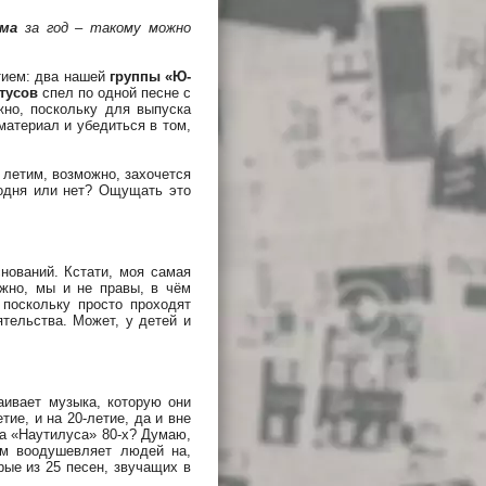
ма
за год – такому можно
стием: два нашей
группы «Ю-
тусов
спел по одной песне с
жно, поскольку для выпуска
материал и убедиться в том,
 летим, возможно, захочется
годня или нет? Ощущать это
снований. Кстати, моя самая
ожно, мы и не правы, в чём
поскольку просто проходят
ятельства. Может, у детей и
аивает музыка, которую они
ие, и на 20-летие, да и вне
ва «Наутилуса» 80-х? Думаю,
зм воодушевляет людей на,
рые из 25 песен, звучащих в