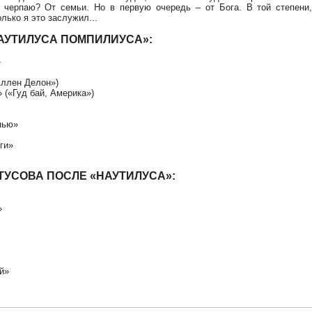
х черпаю? От семьи. Но в первую очередь – от Бога. В той степени
лько я это заслужил...
АУТИЛУСА ПОМПИЛИУСА»:
»
Аллен Делон»)
(«Гуд бай, Америка»)
пью»
ги»
ТУСОВА ПОСЛЕ «НАУТИЛУСА»:
»
й»