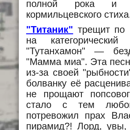
полной рока и з
кормильцевского стиха.
"Титаник"
трещит по 
на категорический
"Тутанхамон" — без
"Мамма миа". Эта песн
из-за своей "рыбности
болванку её расценива
не прощают попсово
стало с тем любоп
потревожил прах Вла
пирамид?! Лорд, увы, 