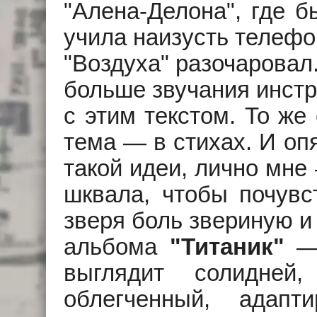
"Алена-Делона", где б
учила наизусть телефо
"Воздуха" разочаровал
больше звучания инст
с этим текстом. То же
тема — в стихах. И оп
такой идеи, лично мне
шквала, чтобы почувс
зверя боль звериную и
альбома
"Титаник"
— 
выглядит солидней
облегченный, адапт