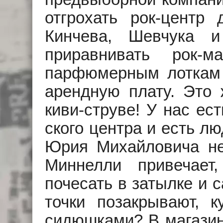
отгрохать рок-центр
Кинчева, Шевчука 
приравнивать рок-
парфюмерным лоткам 
арендную плату. Это 
киви-струве! У нас ес
ского центра и есть л
Юрия Михайловича не
Миннелли привечает
почесать в затылке и 
точки позакрывают, 
сидюшками? В магазин 