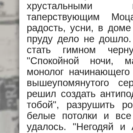
хрустальными 
таперствующим Моц
радость, усни, в доме
пруду дело не дошло.
стать гимном черн
"Спокойной ночи, м
монолог начинающего
вышеупомянутого се
решил создать антипо
тобой", разрушить р
белые потолки и все
удалось. "Негодяй и 