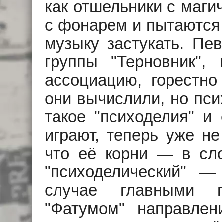
как отшельники с маги
с фонарем и пытаются
музыку застукать. Пе
группы "Терновник", 
ассоциацию, горестно
они вычислили, но пси
такое "психоделия" и 
играют, теперь уже не
что её корни — в слов
"психоделический" —
случае главными п
"Фатумом" направлен