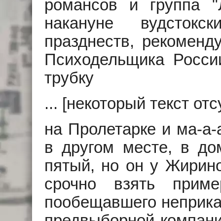
романсов и группа "
накануне вудстокс
празднеств, рекоменду
Психодельщика Росси
трубку
... [некоторый текст отсу
на Пролетарке и ма-а-
в другом месте, в до
пятый, но он у Жирин
срочно взять приме
пообещавшего неприка
предвыборной компани