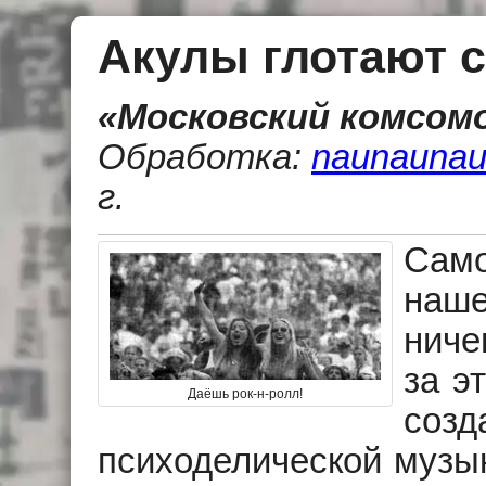
Акулы глотают 
«Московский комсомол
Обработка:
naunaunau
г.
Сам
наше
ниче
за э
Даёшь рок-н-ролл!
соз
психоделической музык