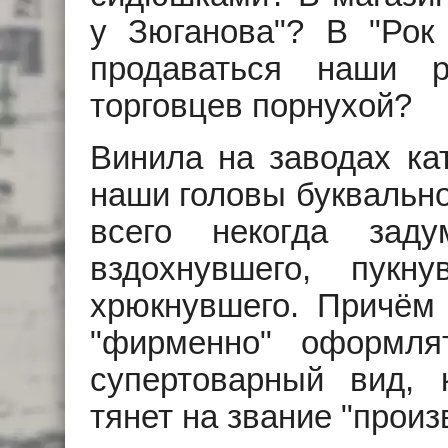
у Зюганова"? В "Рок
продаваться наши 
торговцев порнухой?
Винила на заводах кат
наши головы буквальн
всего некогда задум
вздохнувшего, пукну
хрюкнувшего. Причём
"фирменно" оформля
супертоварный вид, 
тянет на звание "произ