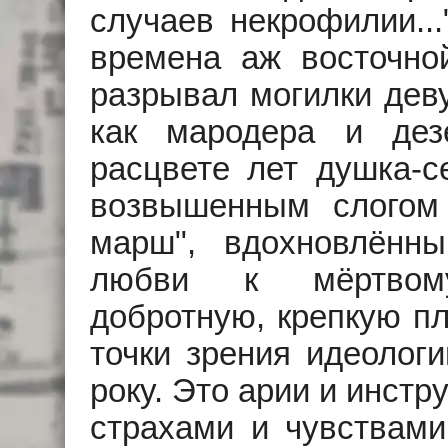
случаев некрофилии..
времена аж восточно
разрывал могилки деву
как мародера и дез
расцвете лет душка-с
возвышенным слогом 
марш", вдохновлённ
любви к мёртвому
добротную, крепкую пл
точки зрения идеологи
року. Это арии и инст
страхами и чувствам