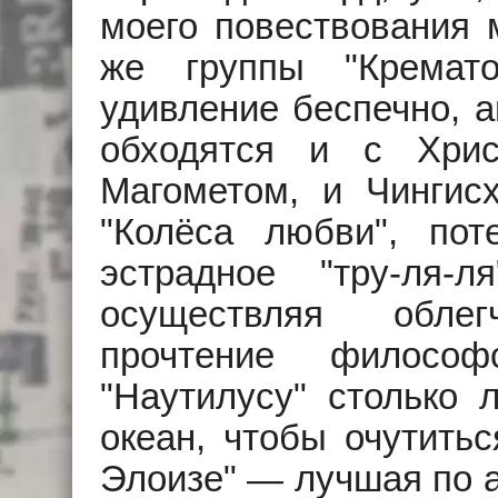
моего повествования 
же группы "Кремат
удивление беспечно, а
обходятся и с Хри
Магометом, и Чингис
"Колёса любви", пот
эстрадное "тру-ля-
осуществляя обле
прочтение философ
"Наутилусу" столько 
океан, чтобы очутитьс
Элоизе" — лучшая по 