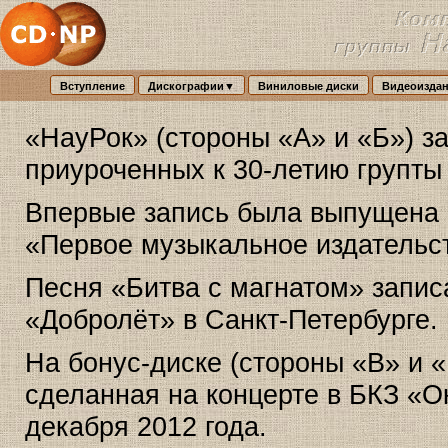
Вступление
Дискографии▼
Виниловые диски
Видеоизда
«НауРок» (стороны «А» и «Б») за
приуроченных к 30-летию групты N
Впервые запись была выпущена 
«Первое музыкальное издательст
Песня «Битва с магнатом» записа
«Добролёт» в Санкт-Петербурге.
На бонус-диске (стороны «В» и 
сделанная на концерте в БКЗ «О
декабря 2012 года.