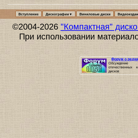
Вступление
Дискографии▼
Виниловые диски
Видеоизда
©2004-2026
"Компактная" диск
При использовании материало
Форум о редк
Обсуждение р
отечественных к
дисков