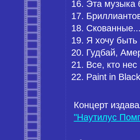
Эта музыка 
Бриллианто
Скованные..
Я хочу быть 
Гудбай, Аме
Все, кто нес
Paint in Blac
Концерт издав
"Наутилус Помп