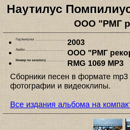
Наутилус Помпилиус 
ООО "РМГ ре
Год выпуска
2003
Лейбл
ООО "РМГ реко
Номер по каталогу
RMG 1069 MP3
Сборники песен в формате mp3 (
фотографии и видеоклипы.
Все издания альбома на компак