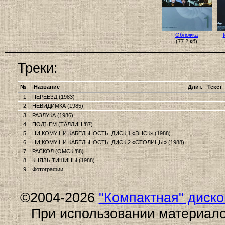
Обложка
(77.2 кб)
Треки:
№
Название
Длит.
Текст
1
ПЕРЕЕЗД (1983)
2
НЕВИДИМКА (1985)
3
РАЗЛУКА (1986)
4
ПОДЪЕМ (ТАЛЛИН ’87)
5
НИ КОМУ НИ КАБЕЛЬНОСТЬ. ДИСК 1 «ЭНСК» (1988)
6
НИ КОМУ НИ КАБЕЛЬНОСТЬ. ДИСК 2 «СТОЛИЦЫ» (1988)
7
РАСКОЛ (ОМСК ’88)
8
КНЯЗЬ ТИШИНЫ (1988)
9
Фотографии
©2004-2026
"Компактная" диск
При использовании материало