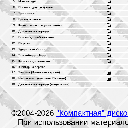
5
Моя звезда
6
Песня идущего домой
7
Триллипут
8
Ерема в ответе
9
Кошка, чашка, муха и лапоть
10
Девушка по городу
11
Вот тогда любовь моя
12
Из реки
13
Ударная любовь
14
Элизобарра-Торр
15
Колесницегонитель
16
Юпитер на страже
17
Эхолов (Киевская версия)
18
Настасья (с участием Пелагеи)
19
Девушка по городу (видеоклип)
©2004-2026
"Компактная" диск
При использовании материало