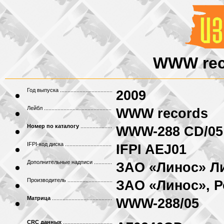
WWW reco
Год выпуска
2009
Лейбл
WWW records
Номер по каталогу
WWW-288 CD/05
IFPI-код диска
IFPI AEJ01
Дополнительные надписи
ЗАО «Линос» Л
Производитель
ЗАО «Линос», Р
Матрица
WWW-288/05
CRC данных