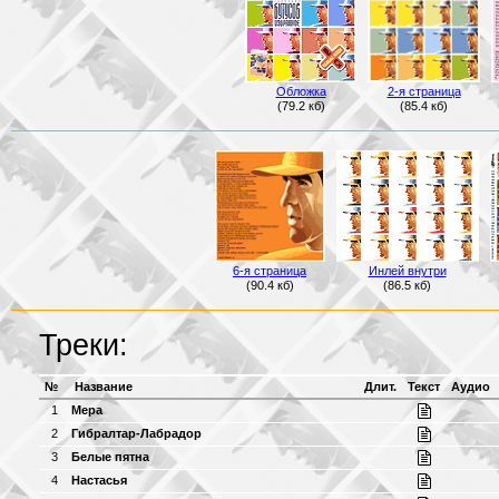
Обложка
2-я страница
(79.2 кб)
(85.4 кб)
6-я страница
Инлей внутри
(90.4 кб)
(86.5 кб)
Треки:
№
Название
Длит.
Текст
Аудио
1
Мера
2
Гибралтар-Лабрадор
3
Белые пятна
4
Настасья