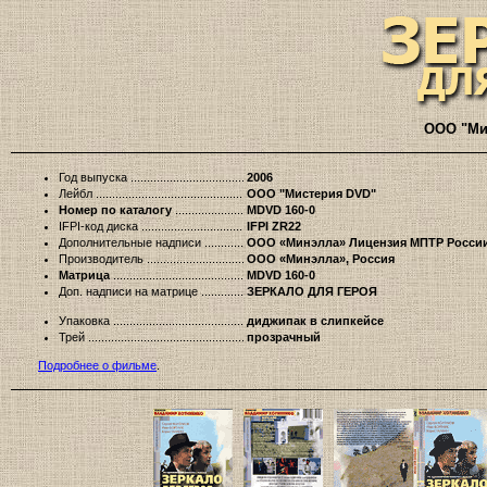
ООО "Мис
Год выпуска
2006
Лейбл
ООО "Мистерия DVD"
Номер по каталогу
MDVD 160-0
IFPI-код диска
IFPI ZR22
Дополнительные надписи
ООО «Минэлла» Лицензия МПТР Росси
Производитель
ООО «Минэлла», Россия
Матрица
MDVD 160-0
Доп. надписи на матрице
ЗЕРКАЛО ДЛЯ ГЕРОЯ
Упаковка
диджипак в слипкейсе
Трей
прозрачный
Подробнее о фильме
.