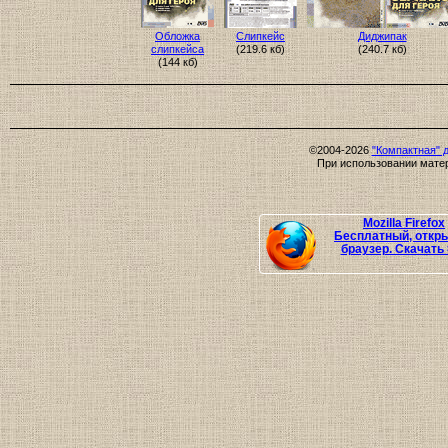
Обложка
Слипкейс
Диджипак
слипкейса
(219.6 кб)
(240.7 кб)
(144 кб)
©2004-2026
"Компактная" 
При использовании матер
Mozilla Firefox
Бесплатный, откр
браузер. Скачать