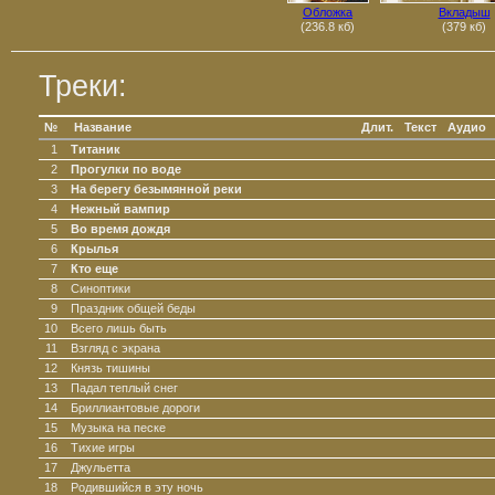
Обложка
Вкладыш
(236.8 кб)
(379 кб)
Треки:
№
Название
Длит.
Текст
Аудио
1
Титаник
2
Прогулки по воде
3
На берегу безымянной реки
4
Нежный вампир
5
Во время дождя
6
Крылья
7
Кто еще
8
Синоптики
9
Праздник общей беды
10
Всего лишь быть
11
Взгляд с экрана
12
Князь тишины
13
Падал теплый снег
14
Бриллиантовые дороги
15
Музыка на песке
16
Тихие игры
17
Джульетта
18
Родившийся в эту ночь