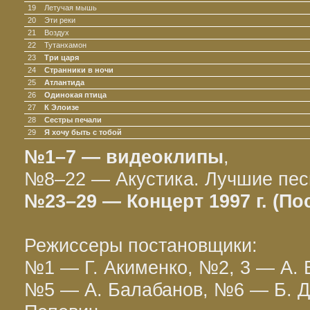
19
Летучая мышь
20
Эти реки
21
Воздух
22
Тутанхамон
23
Три царя
24
Странники в ночи
25
Атлантида
26
Одинокая птица
27
К Элоизе
28
Сестры печали
29
Я хочу быть с тобой
№1–7 — видеоклипы
,
№8–22 — Акустика. Лучшие пес
№23–29 — Концерт 1997 г. (По
Режиссеры постановщики:
№1 — Г. Акименко, №2, 3 — А.
№5 — А. Балабанов, №6 — Б. Д