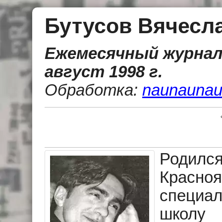
Бутусов Вячесл
Ежемесячный журнал
август 1998 г.
Обработка:
naunaunau
Родился
Красноя
специ
школ