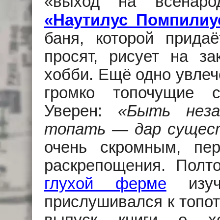
«выход на всенар
«Наутилус Помпилиу
баня, которой придаё
просят, рисует на з
хобби. Ещё одно увлеч
громко топочущие с
Уверен:
«Быть нез
топать — дар сущес
очень скромным, пе
раскрепощения. Пол
глухой ферме
изуча
прислушивался к топот