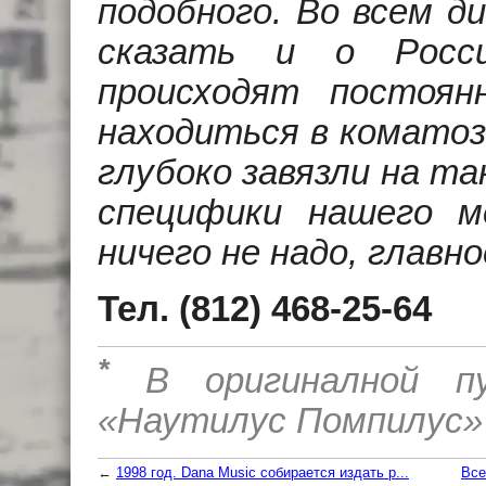
подобного. Во всем д
сказать и о Росси
происходят постоян
находиться в коматоз
глубоко завязли на та
специфики нашего 
ничего не надо, глав
Тел. (812) 468-25-64
*
В оригиналной пуб
«Наутилус Помпилус»
←
1998 год. Dana Music собирается издать р...
Все