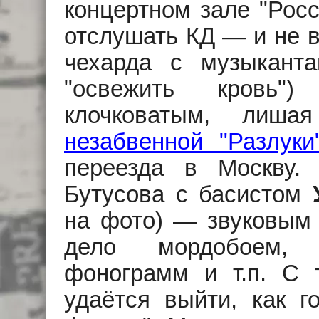
концертном зале "Рос
отслушать КД — и не 
чехарда с музыканта
"освежить кровь"
клочковатым, лиша
незабвенной "Разлуки
переезда в Москву.
Бутусова с басистом
на фото) — звуковым 
дело мордобоем, 
фонограмм и т.п. С 
удаётся выйти, как г