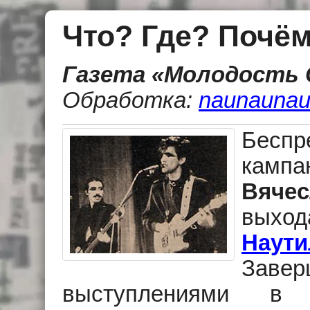
Что? Где? Почё
Газета «Молодость С
Обработка:
naunaunau
Бесп
камп
Вяче
выхо
Наути
Завер
выступлениями в 