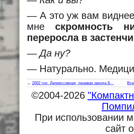
— Как и вы?
— А это уж вам виднее
мне
скромность н
переросла в застенч
— Да ну?
— Hатурально. Медици
←
2002 год. Депрессивная, ленивая звезда Б...
Все
©2004-2026
"Компактн
Помпи
При использовании м
сайт 