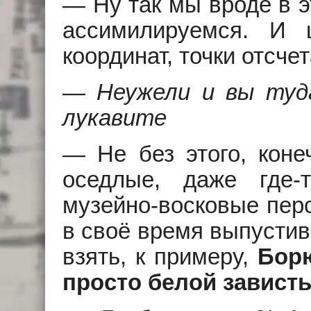
— Hу так мы вроде в э
ассимилируемся. И 
координат, точки отсче
— Hеужели и вы туда
лукавите
— Hе без этого, коне
оседлые, даже где-
музейно-восковые пер
в своё время выпустив
взять, к примеру,
Борю
просто белой завист