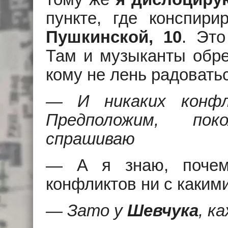
пункте, где конспир
Пушкинской, 10
. Это
Там и музыканты обрет
кому не лень радовать
— И никаких конфл
Предположим, пок
спрашиваю
— А я знаю, почем
конфликтов ни с каким
— Зато у
Шевчука
, к