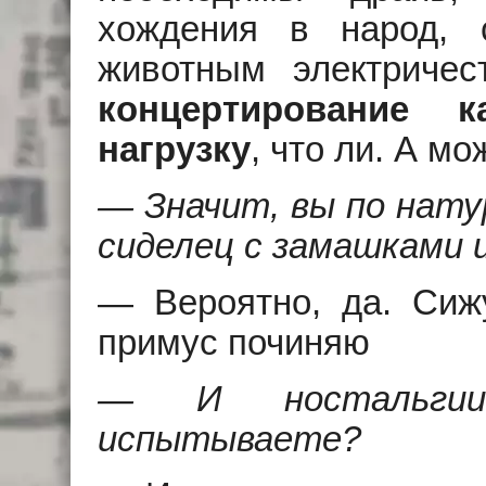
хождения в народ, с
животным электриче
концертирование к
нагрузку
, что ли. А мо
— Значит, вы по нату
сиделец с замашками
— Вероятно, да. Сижу
примус починяю
— И носталь
испытываете?