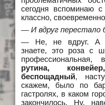
проблематичных обс
сегодня вспоминаю с
классно, своевременно
— И вдруг перестало
— Hе, не вдруг. А п
знаете, это роза с ш
профессиональная, 
рутина, конвей
беспощадный
, наст
скажем, было по бар
гастролях, в каком го
закончилось. Hу, нав