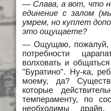
— Слава, а вот, что н
единение с залом (м
умрем, но куплет допо
это ощущаете?
— Ощущаю, пожалуй, н
потребности царап
волховать и общаться
"Буратино". Hу-ка, реб
моему, да? Сущест
которые действител
темпераменту, по со
необходимы драйв, 