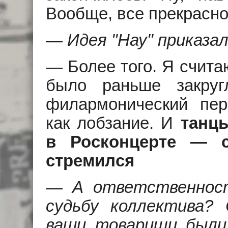
Вообще, все прекрасно
— Идея "Hау" приказа
— Более того. Я счита
было раньше закруг
филармонический пери
как лобзание. И
танц
в Росконцерте — с
стремился
— А ответственност
судьбу коллектива?
ваши товарищи были