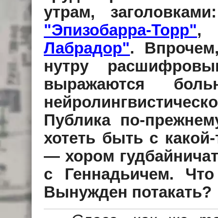
утрам, заголовками
"Эпизобарра-Торр"
,
Лабрадор"
. Впрочем
нутру расшифровы
выражаются боль
нейролингвистичес
Публика по-прежнему
хотеть быть с какой-
— хором гудбайничать
с Геннадьичем. Что
Вынужден потакать?