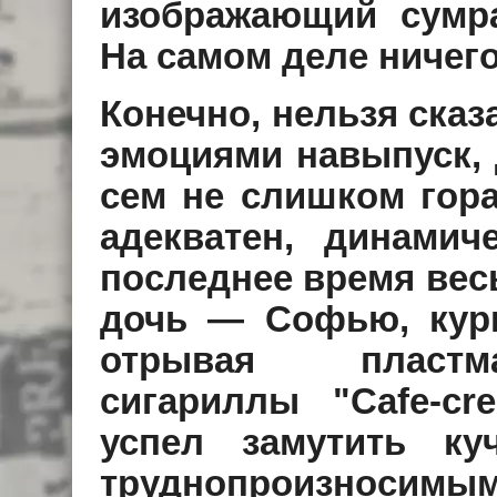
изображающий сумр
Hа самом деле ничег
Конечно, нельзя сказа
эмоциями навыпуск, 
сем не слишком гора
адекватен, динамич
последнее время вес
дочь — Софью, кури
отрывая пластм
сигариллы "Cafe-c
успел замутить ку
труднопроизносим