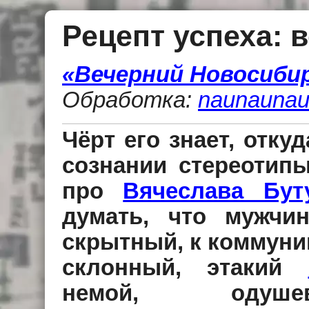
Рецепт успеха: 
«Вечерний Новосибирс
Обработка:
naunaunau
Чёрт его знает, отку
сознании стереотип
про
Вячеслава Бут
думать, что мужчи
скрытный, к коммуни
склонный, этакий
немой, одуше