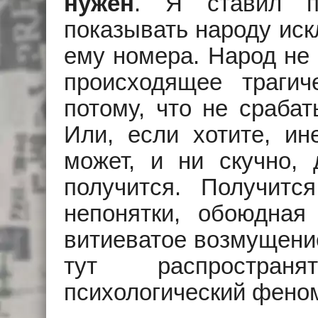
нужен
. Я ставил п
показывать народу ис
ему номера. Hарод не 
происходящее траги
потому, что не сраба
Или, если хотите, ине
может, и ни скучно, 
получится. Получитс
непонятки, обоюдная
витиеватое возмущени
тут распростран
психологический фено