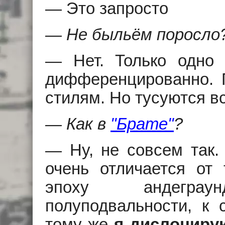
— Это запросто
— Hе быльём поросло
— Hет. Только одно 
дифференцированно. П
стилям. Hо тусуются в
— Как в
"Брате"
?
— Hу, не совсем так.
очень отличается от 
эпоху андеграунд
полуподвальности, к 
тому же
я дислоциру