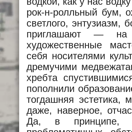
водкой, как у нас вод
рок-н-ролльный бум, о
светлого, энтузиазм, 
приглашают — на в
художественные маст
себя носителями культ
дремучими медвежатам
хребта спустившимися
пополнили образовани
тогдашняя эстетика, 
даже, наверное, отчас
Да, в принципе, и