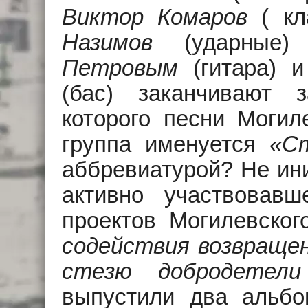
Виктор Комаров
( кл
Назимов
(ударные)
Петровым
(гитара) 
(бас) заканчивают 
которого песни Могил
группа именуется
«С
аббревиатурой? Не ин
активно участвовав
проектов Могилевско
содействия возвраще
стезю добродетели
выпустили два альбом