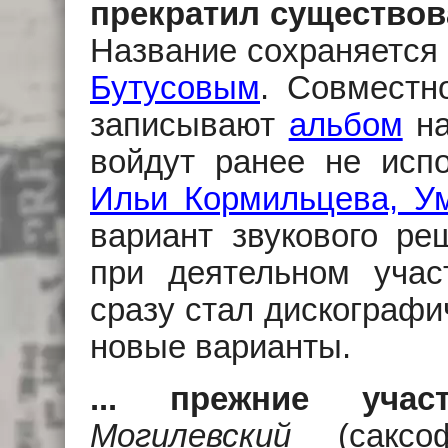
прекратил существов
Название сохраняется 
Бутусовым
. Совмест
записывают
альбом
на
войдут ранее не исп
Ильи Кормильцева, Ум
вариант звукового ре
при деятельном учас
сразу стал дискографи
новые варианты.
... прежние учас
Могилевский
(саксоф