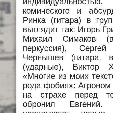
индивидуальностью,
комического и абсу
Ринка (гитара) в гру
выглядит так: Игорь Г
Михаил Симаков (в
перкуссия), Серге
Чернышев (гитара, в
(ударные), Виктор Х
«Многие из моих текст
рода фобиях: Агроном 
на страхе перед то
обронил Евгений.