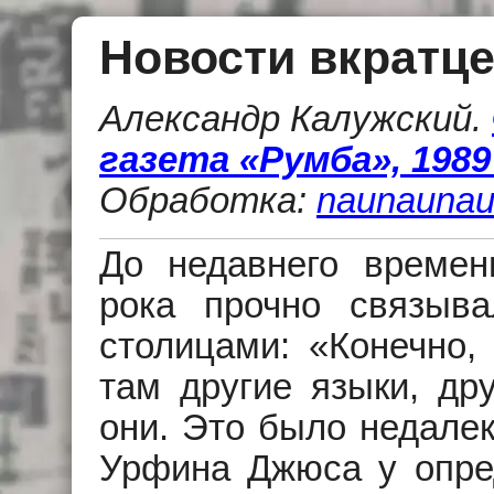
Новости вкратце
Александр Калужский
.
газета «Румба», 1989 
Обработка:
naunaunau
До недавнего времен
рока прочно связыв
столицами: «Конечно,
там другие языки, др
они. Это было недалек
Урфина Джюса у опре