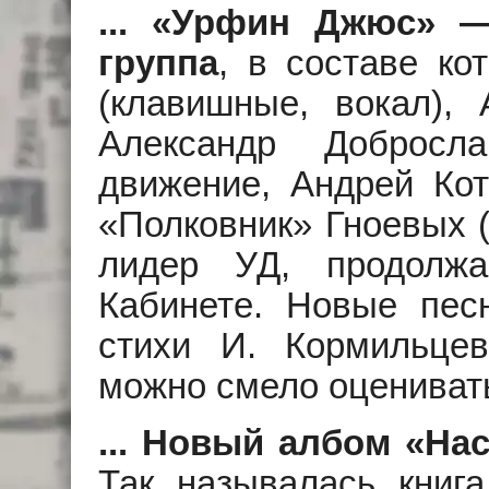
... «Урфин Джюс» —
группа
, в составе ко
(клавишные, вокал), 
Александр Доброcла
движение, Андрей Кот
«Полковник» Гноевых (
лидер УД, продолж
Кабинете. Новые пес
стихи И. Кормильце
можно смело оцениват
... Новый албом «На
Так называлась книга