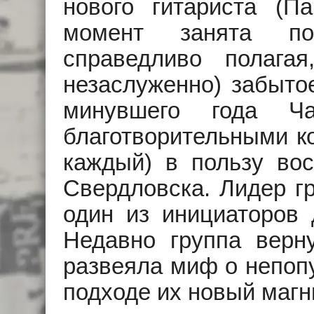
нового гитариста (П
момент занята пои
справедливо полаг
незаслуженно) забытое
минувшего года Ч
благотворительными ко
каждый) в пользу вос
Свердловска. Лидер г
один из инициаторов 
Недавно группа верну
развеяла миф о непопу
подходе их новый маг