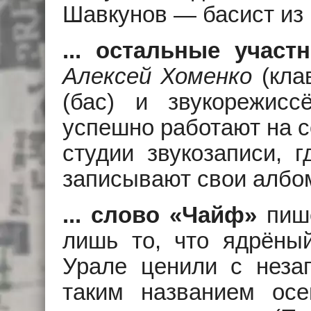
Шавкунов — басист из 
... остальные участ
Алексей Хоменко
(кла
(бас) и звукорежис
успешно работают на с
студии звукозаписи, 
записывают свои албо
... слово «Чайф»
пише
лишь то, что ядрёны
Урале ценили с неза
таким названием ос