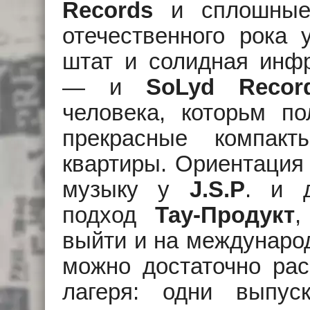
Records
и сплошные 
отечественного рока
штат и солидная инф
— и
SoLyd Recor
человека, которьм по
прекрасные компак
квартиры. Ориентация
музыку у
J.S.P
. и 
подход
Тау-Продукт
,
выйти и на междунаро
можно достаточно рас
лагеря: одни выпус