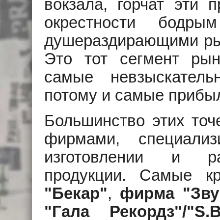
вокзала, горчат эти 
окрестности бодры
душераздирающими рыд
Это тот сегмент рын
самые невзыскател
потому и самые прибы
Большинство этих точ
фирмами, специали
изготовлении и ра
продукции. Самые к
"Бекар"
,
фирма "Зву
"Гала Рекордз"/"S.