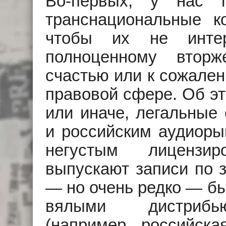
Во-первых, у нас п
транснациональные ко
чтобы их не инте
полноценному втор
счастью или к сожален
правовой сфере. Об эт
или иначе, легальные
и российским аудиоры
негустым лицензи
выпускают записи по 
— но очень редко — бы
вялыми дистрибью
(например, российск