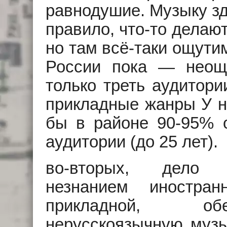
равнодушие. Музыку зд
правило, что-то делают
но там всё-таки ощутим
России пока — неощу
только треть аудитори
прикладные жанры У н
бы в районе 90-95% о
аудитории (до 25 лет).
во-вторых, дело у
незнанием иностра
прикладной, об
нерусскоязычную музы