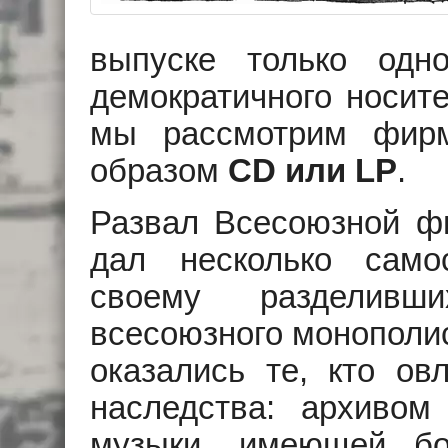
выпуске только одн
демократичного носит
мы рассмотрим фир
образом
CD или LP
.
Развал Всесоюзной ф
дал несколько самос
своему разделивш
всесоюзного монополи
оказались те, кто ов
наследства: архивом
музыки, имеющей б