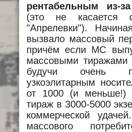
рентабельным из-з
(это не касается ф
"Апрелевки"). Начин
вызвало массовый пе
причём если MC выпу
массовыми тиражами (
будучи очень пр
узкоэлитарным носите
от 1000 (и меньше!) 
тираж в 3000-5000 экз
коммерческой удаче
массового потреби