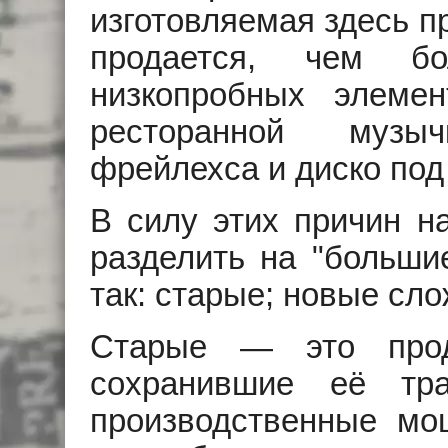
изготовляемая здесь п
продается, чем б
низкопробных элеме
ресторанной музыч
фрейлехса и диско под
В силу этих причин н
разделить на "большие
так: старые; новые сл
Старые — это прод
сохранившие её тр
производственные м