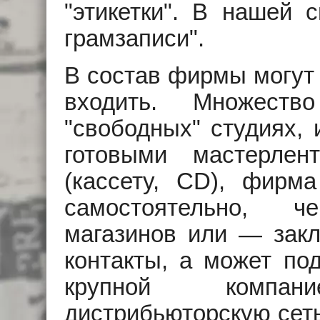
"этикетки". В нашей
грамзаписи".
В состав фирмы могут 
входить. Множеств
"свободных" студиях,
готовыми мастерлен
(кассету, CD), фирм
самостоятельно, ч
магазинов или — зак
контакты, а может по
крупной компа
дистрибьюторскую сеть