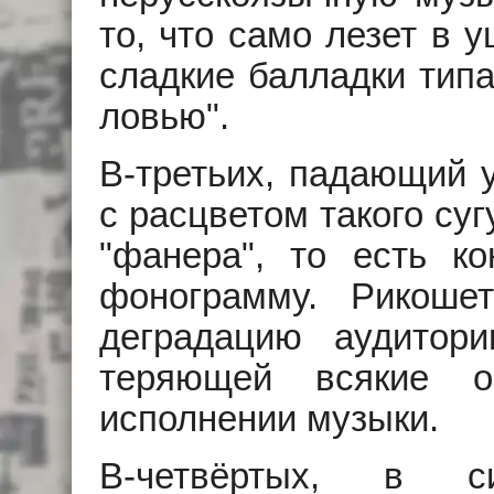
то, что само лезет в у
сладкие балладки тип
ловью".
В-третьих, падающий 
с расцветом такого суг
"фанера", то есть к
фонограмму. Рикоше
деградацию аудитори
теряющей всякие о
исполнении музыки.
В-четвёртых, в с