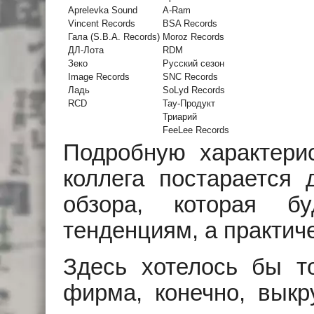
Aprelevka Sound
A-Ram
Vincent Records
BSA Records
Гала (S.B.A. Records)
Moroz Records
ДЛ-Лота
RDM
Зеко
Русский сезон
Image Records
SNC Records
Ладь
SoLyd Records
RCD
Тау-Продукт
Триарий
FeeLee Records
Подробную характери
коллега постарается 
обзора, которая б
тенденциям, а практич
Здесь хотелось бы то
фирма, конечно, выкр