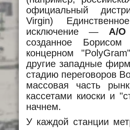
официальный дистр
Virgin) Единствен
исключение —
А/О
созданное Борисом
концерном "PolyGram
другие западные фирмы
стадию переговоров Во
массовая часть рын
кассетами киоски и "с
начнем.
У каждой станции мет