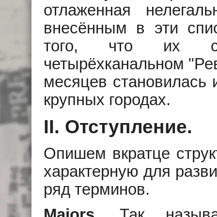
отлаженная нелегал
внесённым в эти спи
того, что их сд
четырёхканальном "Рев
месяцев становилась 
крупных городах.
II. Отступление.
Опишем вкратце структ
характерную для разви
ряд терминов.
Majors.
Так называ