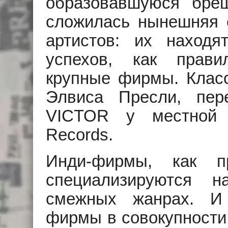
образовавшуюся бре
сложилась нынешняя с
артистов: их находя
успехов, как прави
крупные фирмы. Клас
Элвиса Пресли, пер
VICTOR у местной
Records.
Инди-фирмы, как п
специализируются 
смежных жанрах. И
фирмы в совокупности 