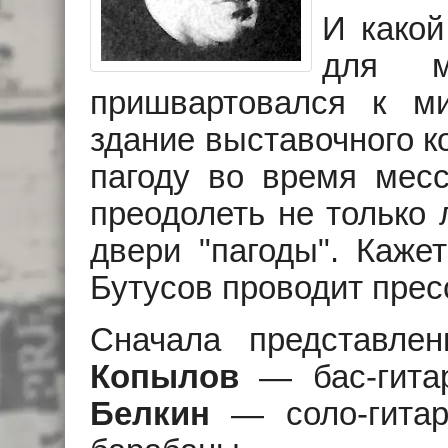
И какой
для 
пришвартовался к м
здание выставочного к
пагоду во время месс
преодолеть не только 
двери "пагоды". Каже
Бутусов проводит пре
Сначала представле
Копылов
— бас-гита
Белкин
— соло-гита