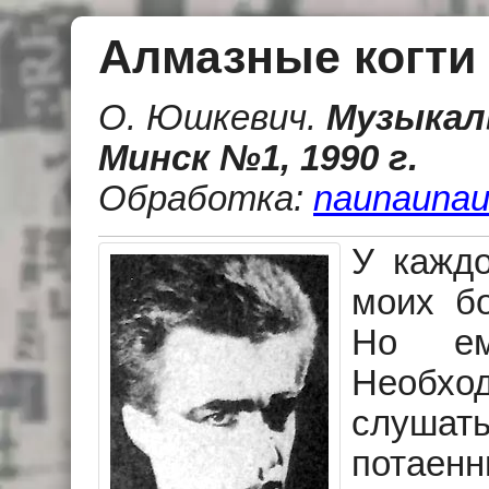
Алмазные когти
О. Юшкевич
.
Музыкаль
Минск №1, 1990 г.
Обработка:
naunaunau
У каждо
моих б
Но ем
Необх
слушать
потаенн