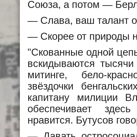
Союза, а потом — Берл
— Слава, ваш талант 
— Скорее от природы 
"Скованные одной цепь
вскидываются тысячи 
митинге, бело-крас
звёздочки бенгальски
капитану милиции В
обеспечивает здес
нравится. Бутусов гово
— Давать остросоциа