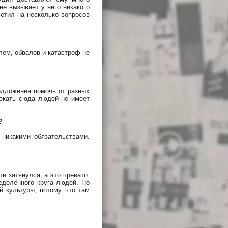
не вызывает у него никакого
ветил на несколько вопросов
лем, обвалов и катастроф не
едложения помочь от разных
лекать сюда людей не имеет
?
 никакими обязательствами.
и затянулся, а это чревато.
еделённого круга людей. По
й культуры, потому что там