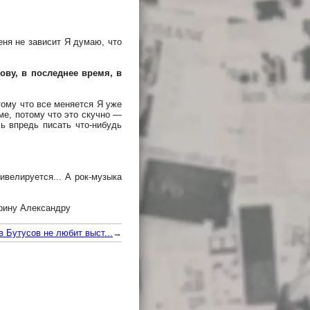
еня не зависит Я думаю, что
ву, в последнее время, в
тому что все меняется Я уже
ме, потому что это скучно —
сь впредь писать что-нибудь
велируется... А рок-музыка
рину Александру
в Бутусов не любит выст...
→