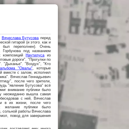
е
Вячеслава Бутусова
перед
ской гитарой (и этого. как и
 был переполнен). Очень
. Горбунова под названием
х композиций
Наутилуса
из
нтовые дороги", "Прогулки по
. "Дыханье". "Воздух", "Кто
альбома "Овалы"
, которые
ий вместе с залом, исполнил
рика". Вячеслав Геннадьевич
птицу", после чего зрители,
будь "явление Бутусова" всё
 миг внимание публики было
ену неожиданно вышла самая
беседовав с ней, Вячеслав
м в их жизни, после чего
": желание публики было
й, сольной работы Вячеслава
, мол, повод для завершения
удии доставляет ему много