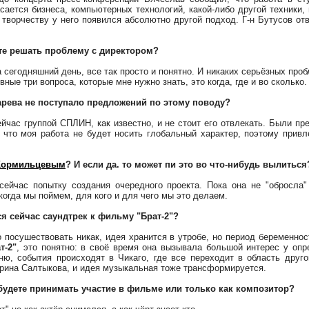
асается бизнеса, компьютерных технологий, какой-либо другой техники, 
 творчеству у него появился абсолютно другой подход. Г-н Бутусов от
те решать проблему с директором?
 сегодняшний день, все так просто и понятно. И никаких серьёзных проб
вные три вопроса, которые мне нужно знать, это когда, где и во сколько.
рева не поступало предложений по этому поводу?
йчас группой СПЛИН, как известно, и не стоит его отвлекать. Были пр
 что моя работа не будет носить глобальный характер, поэтому прив
Кормильцевым
? И если да. то может пи это во что-нибудь вылиться
йчас попытку создания очередного проекта. Пока она не "обросла"
когда мы поймем, для кого и для чего мы это делаем.
я сейчас саундтрек к фильму "Брат-2"?
посушествовать никак, идея хранится в утробе, но период беременност
т-2"
, это понятно: в своё время она вызывала большой интерес у опр
ню, события происходят в Чикаго, где все переходит в область друго
рина Салтыкова, и идея музыкальная тоже трансформируется.
 будете принимать участие в фильме или только как композитор?