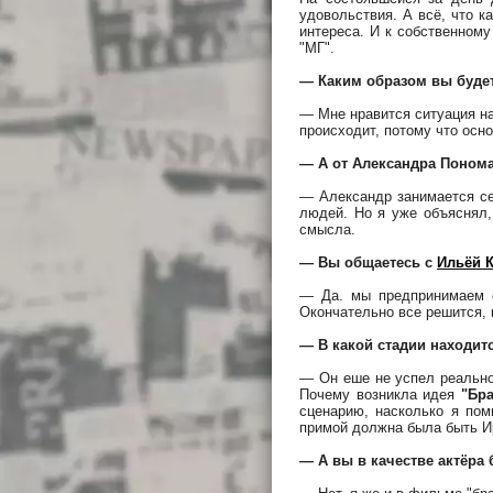
удовольствия. А всё, что к
интереса. И к собственному
"МГ".
— Каким образом вы буде
— Мне нравится ситуация на
происходит, потому что осно
— А от Александра Понома
— Александр занимается се
людей. Но я уже объяснял,
смысла.
— Вы общаетесь с
Ильёй 
— Да. мы предпринимаем се
Окончательно все решится, 
— В какой стадии находитс
— Он еше не успел реально 
Почему возникла идея
"Бра
сценарию, насколько я пом
примой должна была быть И
— А вы в качестве актёра