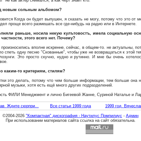
" не как актёр снимался, а как чёрт знает кто.
ад новым сольным альбомом?
овится Когда он будет выпушен, я сказать не могу, потому что это от м
дел проще всего размешать все где-нибудь на радио или в Интернете.
олняли раньше, носила некую кулътовостъ, имела социальную осно
астности, этого всего нет. Почему?
о произносились вполне искренне, сейчас, в общем-то. не актуальны, по
ло спеть одну песню "Скованные", чтобы уже не возвращаться к этой те
лозунги. Это просто скучно, нудно и рутинно. И мне бы очень хотело
вое.
о каким-то критериям, стилям?
тки это делать, потому что чем больше информации, тем больше она ни
ярной музыки, хотя есть ещё много других подразделений.
ость ФИЛИ Менеджмент и лично Бигеевой Жанне, Суриной Наталье и Ла
ав. Ждите сюрпри...
Все статьи 1999 года
1999 год. Вячесла
©2004-2026
"Компактная" дискография - Наутилус Помпилиус
-
Админ
При использовании материалов сайта ссылка на сайт обязательна.