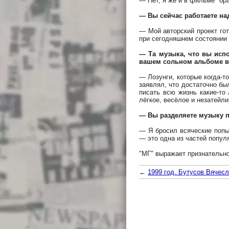
— Нет, я же и в фильме "брат
— Вы сейчас работаете н
— Мой авторский проект гот
при сегодняшнем состоянии 
— Та музыка, что вы исп
вашем сольном альбоме в ч
— Лозунги, которые когда-т
заявлял, что достаточно бы
писать всю жизнь какие-то 
лёгкое, весёлое и незатейли
— Вы разделяете музыку п
— Я бросил всяческие попы
— это одна из частей попул
"МГ" выражает признательн
←
1999 год. Бутусов Вячесл