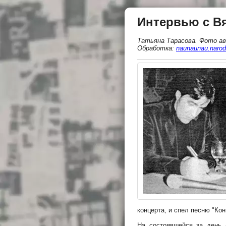
Интервью с В
Татьяна Тарасова. Фото а
Обработка:
naunaunau.narod
концерта, и спел песню "Кон
На состоявшейся за день 