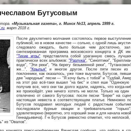
ячеславом Бутусовым
втора
.
«Музыкальная газета», г. Минск №13, апрель 1999 г.
.ru
, март 2018 г.
После двухлетнего молчания состоялось первое выступлени
публикой, но в новом качестве — сольно, с одной лишь акустиче
следовало ожидать, было больше чем достаточно, зал
синтезированная программа московского концерта в ДК им
"Тихие игры"
представляла собой ураганную смесь лучши
практически всех альбомов:
"Разлука"
, "Синоптики", "Бриллиа
воде", "Эти реки", "На берегу безымянной реки", "Тутанхомон"
же...",
"Крылья"
и многое другое. После пяти песен из
поклонники, как оказалось, уже тоже выучили, Бутусов, певш
две "народные" песни — "Я хочу быть с тобой" и "Гудбай, Аме
на этот раз всё-таки вышел "на бис" и спел еше "Одинокую 
получив все, чего они так долго ждали, надеясь, что когда-ни
же произойдёт. уже ничего хотеть не могли. Только на один
отвлечено от самого Бутусова: после песни "Берег" на сц
настоящая невеста в соответствующем платье. Немножко по
Бутусов поздравил молодых людей с радостным событие
последовали бурные овации и требовательное "горько
удовлетворено (вероятно, это хороший знак и для начала ново
Геннадьевича). Г-н Бутусов ревностно отметил, что неплохой
ь" из "Овалов".
до концерта пресс-конференции Вячеслав сообщил, что работа в ст