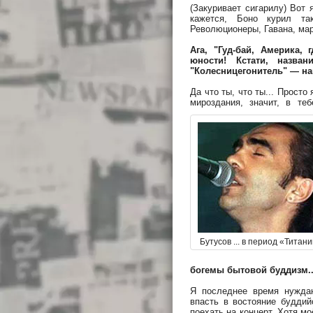
(Закуривает сигарилу) Вот 
кажется, Боно курил та
Революционеры, Гавана, ма
Ага, "Гуд-бай, Америка, 
юности! Кстати, назва
"Колесницегонитель" — на
Да что ты, что ты... Прост
мироздания, значит, в те
Бутусов ... в период «Титани
богемы бытовой буддизм..
Я последнее время нужда
впасть в востояние буддий
поехать на концерт. Хотя м