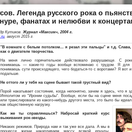
сов. Легенда русского рока о пьянст
нуре, фанатах и нелюбви к концерта
др Кутиков
.
Журнал «Максим», 2004 г.
.ru
, август 2015 г.
"В комнате с белым потолком... я резал эти пальцы" и т.д. Слава
как о двигателе творчества.
На меня лично горячительное действовало разрушающе. С роке
понимаешь — какие-то годы вообще вспоминаю с трудом. Я для 
понимаешь сути происходящего, чего бодаться-то с воротами? Я вот и
подальше.
Не оттого ли у тебя на сцене бывает такой грустный вид?
Порой накатывает состояние, когда непонятно, зачем я здесь, что я 
Ипполитом из "Иронии судьбы". Вообще, если бы на сцене меня поса
или транслировали из какого-нибудь другого места, это было бы идеа
как общественную нагрузку.
Как же ты справляешься? Набросай краткий курс
выживания рок-звезды.
Никаких режимов. Природа нам и так уже все дала. А мы в
процессе жизни накапливаем массу всякой ерунды.