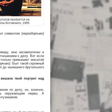
утусов пробуется на
оль Котовского, 1995
был символом
(неразборчиво)
имеру, мне несимпатичен и
отношением к делу. Вот если
только превышает масштаб
орчиво)
. Был такой скромный
ёл до нынешнего брутального
 вешала твой портрет над
ном по делу, но, конечно,
ить окружающим нервы. А
энтузиазмом.