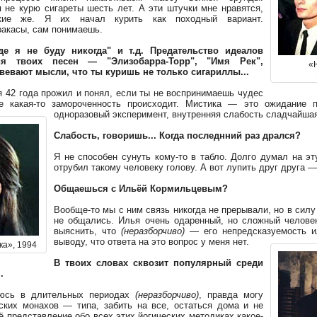
я не курю сигареты шесть лет. А эти штучки мне нравятся,
кие же. Я их начал курить как походный вариант.
ракасы, сам понимаешь.
где я не буду никогда" и т.д. Предательство идеалов
ния твоих песен — "Элизобарра-Торр", "Имя Рек",
«
вевают мысли, что ты куришь не только сигариллы...
о я 42 года прожил и понял, если ты не воспринимаешь чудес
бе какая-то замороченность происходит. Мистика — это ожидание пр
одноразовый эксперимент, внутренняя слабость сладчайша
Слабость, говоришь... Когда последнний раз дрался?
Я не способен сунуть кому-то в табло. Долго думал на э
отрубил такому человеку голову. А вот лупить друг друга —
Общаешься с Ильёй Кормильцевым?
Вообще-то мы с ним связь никогда не прерывали, но в силу
не общались. Илья очень одаренный, но сложный челове
выяснить, что
(неразборчиво)
— его непредсказуемость ил
выводу, что ответа на это вопрос у меня нет.
ка», 1994
В твоих словах сквозит популярный среди
.
юсь в длительных периодах
(неразборчиво)
, правда могу
ских монахов — типа, забить на все, остаться дома и не
оё представление обо всех этих йогических методиках какое-