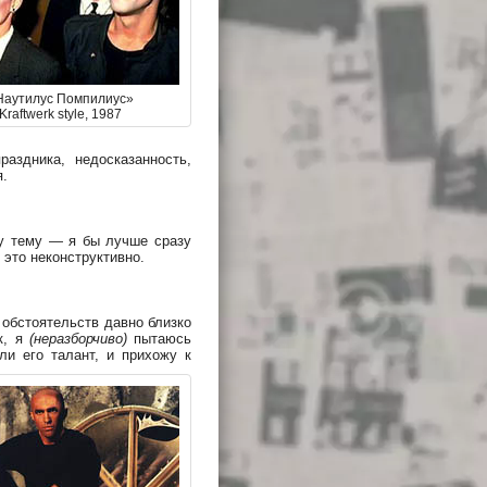
Наутилус Помпилиус»
Kraftwerk style, 1987
аздника, недосказанность,
я.
ту тему — я бы лучше сразу
 это неконструктивно.
 обстоятельств давно близко
к, я
(неразборчиво)
пытаюсь
и его талант, и прихожу к