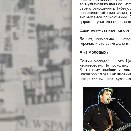
то мультипликационное, иг
своего отношения к Тибету.
православный христианин,
айсберга его приключений. 
даром — уникальное явление
Один рок-музыкант хвалит
Да нет, нормально — кажд
героики, и это выглядело в 
А из молодых?
Самый молодой — это Цой,
неинтересен. Но поскольку 
бы к этому прибавить эле
(неразборчиво)
! Как явлени
питерский мальчик, худеньк