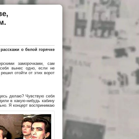
ве,
м.
, расскажи о белой горячке
рскими заморочками, сам
себя вынес одно, если не
 решил отойти от этих ворот
здесь делаю? Чувствую себя
дили в какую-нибудь кабину
льно. Я концерт воспринимаю