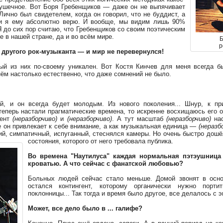
рушечное. Вот Боря Гребенщиков — даже он не выпячивает
 Лично был свидетелем, когда он говорил, что не буддист, а
 и я ему абсолютно верю. И вообще, мы видим лишь 90%
Я до сих пор считаю, что Гребенщиков со своим поэтическим
 в нашей стране, да и во всём мире.
Б
р
 другого рок-музыканта — и мир не перевернулся!
ый из них по-своему уникален. Вот Костя Кинчев для меня всегда 
нём настолько естественно, что даже сомнений не было.
 и он всегда будет молодым. Из нового поколения... Шнур, к пр
теперь настали прагматические времена, то искренне восхищаюсь его 
мент
(неразборчиво)
и
(неразборчиво)
. А тут масштаб
(неразборчиво)
нас
е он привлекает к себе внимание, а как музыкальная единица —
(неразб
ий, симпатичный, испуганный, стеснялся камеры. Но очень быстро дош
состояния, которого от него требовала публика.
Во времена "Наутилуса" каждая нормальная пэтэушница
кроватью. А что сейчас с фанатской любовью?
Больных людей сейчас стало меньше. Домой звонят в основ
остался контингент, которому органически нужно порт
поклонницы... Так тогда и время было другое, все делалось с 
Может, все дело было в ... галифе?