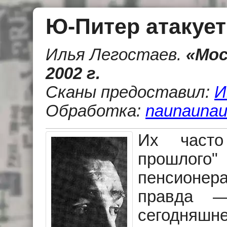
Ю-Питер атакует
Илья Легостаев
.
«Мос
2002 г.
Сканы предоставил:
И
Обработка:
naunaunau
Их часто
прошлог
пенсионера
правда 
сегодняшне