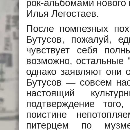
рок-альбомами нового 
Илья Легостаев.
После помпезных по
Бутусов, пожалуй, ед
чувствует себя полн
возможно, остальные "
однако заявляют они о
Бутусов — совсем нао
настоящий культу
подтверждение того
поистине непотопля
питерцем по музме