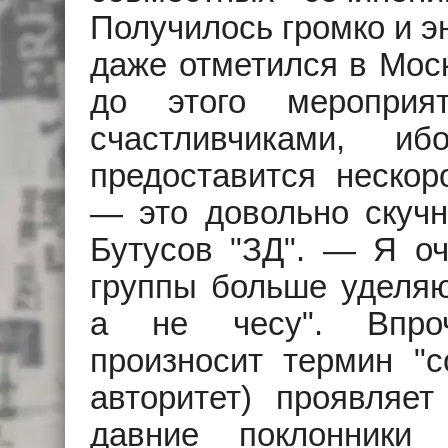
Получилось громко и э
даже отметился в Моск
до этого мероприя
счастливчиками, и
предоставится нескор
— это довольно скучн
Бутусов "ЗД". — Я оч
группы больше уделяю
а не чесу". Впроч
произносит термин "со
авторитет) проявляе
давние поклонники 