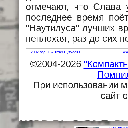
отмечают, что Слава 
последнее время поё
"Наутилуса" лучших вр
неплохая, раз до сих п
←
2002 год. Ю-Питер Бутусова...
Все
©2004-2026
"Компактн
Помпи
При использовании м
сайт 