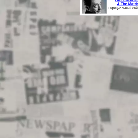
Глеб Самой
& The Matri
Официальный сай