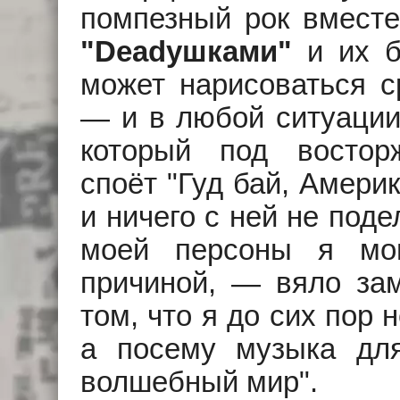
помпезный рок вместе
"Deadушками"
и их б
может нарисоваться с
— и в любой ситуации 
который под востор
споёт "Гуд бай, Амери
и ничего с ней не под
моей персоны я мо
причиной, — вяло за
том, что я до сих пор
а посему музыка дл
волшебный мир".