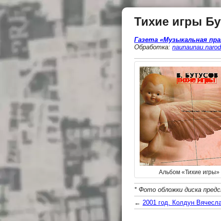
Тихие игры Бу
Газета «Музыкальная прав
Обработка:
naunaunau.narod
Альбом «Тихие игры»
*
Фото обложки диска предс
←
2001 год. Колдун Вячесла