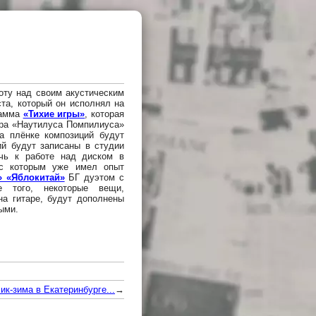
оту над своим акустическим
та, который он исполнял на
рамма
«Тихие игры»
, которая
ера «Наутилуса Помпилиуса»
на плёнке композиций будут
ий будут записаны в студии
чь к работе над диском в
с которым уже имел опыт
» «Яблокитай»
БГ дуэтом с
е того, некоторые вещи,
а гитаре, будут дополнены
ыми.
ик-зима в Екатеринбурге...
→