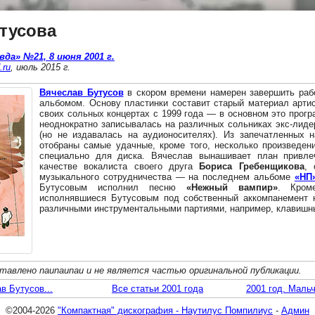
тусова
да» №21, 8 июня 2001 г.
.ru
, июль 2015 г.
Вячеслав Бутусов
в скором времени намерен завершить раб
альбомом. Основу пластинки составит старый материал артис
своих сольных концертах с 1999 года — в основном это прог
неоднократно записывалась на различных сольниках экс-лид
(но не издавалась на аудионосителях). Из запечатленных 
отобраны самые удачные, кроме того, несколько произведен
специально для диска. Вячеслав вынашивает план привле
качестве вокалиста своего друга
Бориса Гребенщикова
, 
музыкального сотрудничества — на последнем альбоме
«НП
Бутусовым исполнил песню
«Нежный вампир»
. Кром
исполнявшиеся Бутусовым под собственный аккомпанемент н
различными инструментальными партиями, например, клавишн
тавлено naunaunau и не является частью оригинальной публикации.
в Бутусов...
Все статьи 2001 года
2001 год. Мальч
©2004-2026
"Компактная" дискография - Наутилус Помпилиус
-
Админ