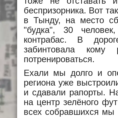
тоже не отставать 
беспризорника. Вот та
в Тынду, на место с
"будка", 30 челове
контрабас. В доро
забинтовала кому 
потренироваться.
Ехали мы долго и оп
региона уже выстроил
и сдавали рапорты. Н
на центр зелёного фут
всех собравшихся мы п