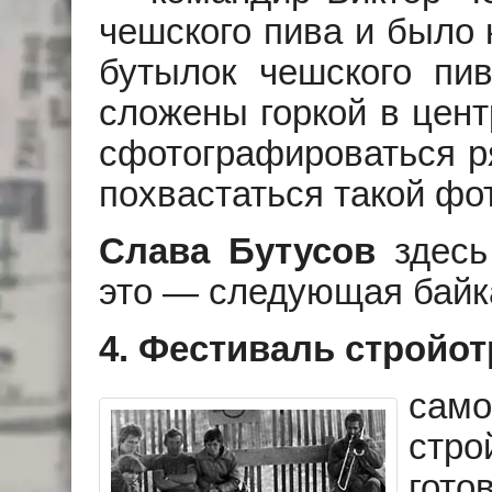
чешского пива и было 
бутылок чешского пи
сложены горкой в цент
сфотографироваться р
похвастаться такой ф
Слава Бутусов
здесь 
это — следующая байк
4. Фестиваль стройо
сам
стро
гот