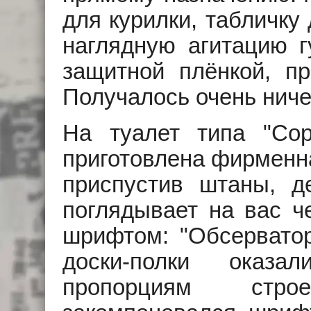
для курилки, табличку
наглядную агитацию г
защитной плёнкой, пр
Получалось очень ниче
На туалет типа "Со
приготовлена фирменна
приспустив штаны, д
поглядывает на вас ч
шрифтом: "Обсерватор
доски-полки оказа
пропорциям стр