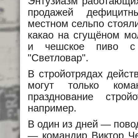
Энтузиазм работающих
продажей дефицитн
местном сельпо стояли
какао на сгущёном мол
и чешское пиво с 
"Светловар".
В стройотрядах действ
могут только ком
празднование стройо
например.
В один из дней — пово
— командир Виктор Че