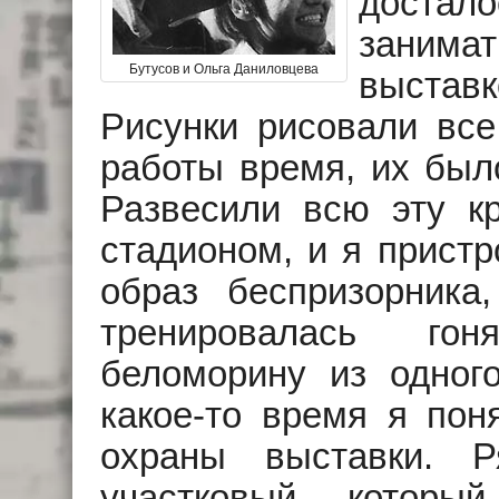
достало
занимат
Бутусов и Ольга Даниловцева
выставк
Рисунки рисовали вс
работы время, их был
Развесили всю эту к
стадионом, и я прист
образ беспризорник
тренировалась гон
беломорину из одного
какое-то время я пон
охраны выставки. 
участковый, которы