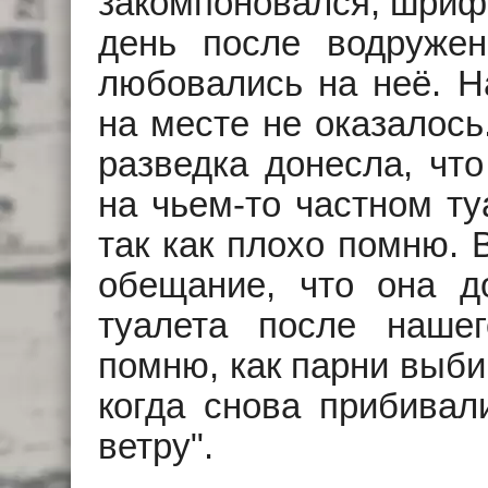
закомпоновался, шрифт
день после водруже
любовались на неё. Н
на месте не оказалось
разведка донесла, чт
на чьем-то частном ту
так как плохо помню. 
обещание, что она до
туалета после наше
помню, как парни выби
когда снова прибивал
ветру".