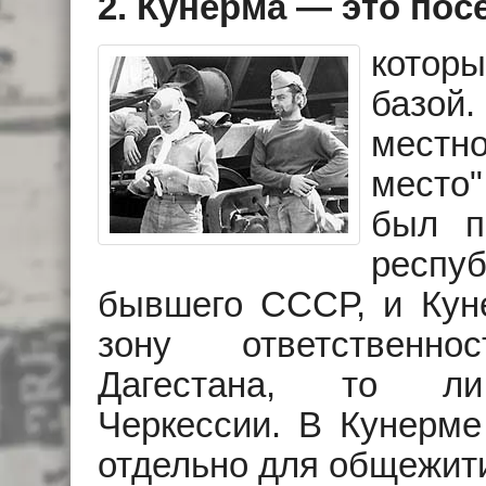
2. Кунерма — это пос
котор
базой
местн
место
был п
респу
бывшего СССР, и Кун
зону ответствен
Дагестана, то ли
Черкессии. В Кунерм
отдельно для общежити