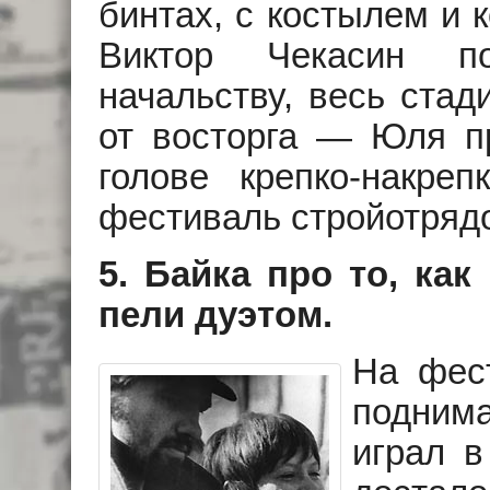
бинтах, с костылем и 
Виктор Чекасин по
начальству, весь стад
от восторга — Юля п
голове крепко-накре
фестиваль стройотряд
5. Байка про то, ка
пели дуэтом.
На фест
поднима
играл в