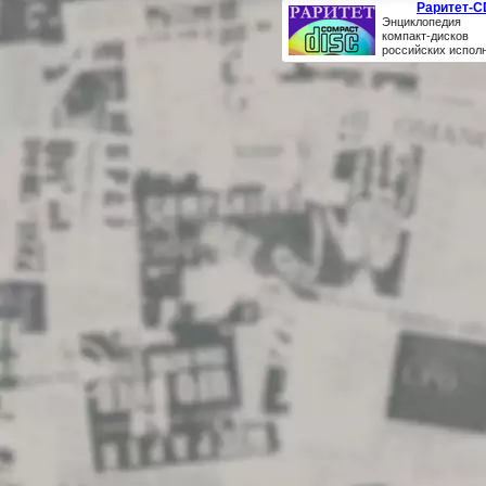
Раритет-C
Энциклопедия 
компакт-дисков
российских испол