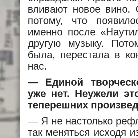
вливают новое вино. 
потому, что появило
именно после «Наутилу
другую музыку. Пото
была, перестала в ко
нас.
— Единой творческ
уже нет. Неужели эт
теперешних произве
— Я не настолько реф
так меняться исходя и