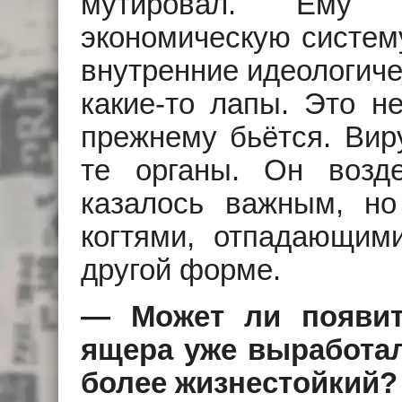
мутировал. Ему
экономическую систему
внутренние идеологиче
какие-то лапы. Это н
прежнему бьётся. Виру
те органы. Он возд
казалось важным, но
когтями, отпадающим
другой форме.
— Может ли появит
ящера уже выработал
более жизнестойкий?