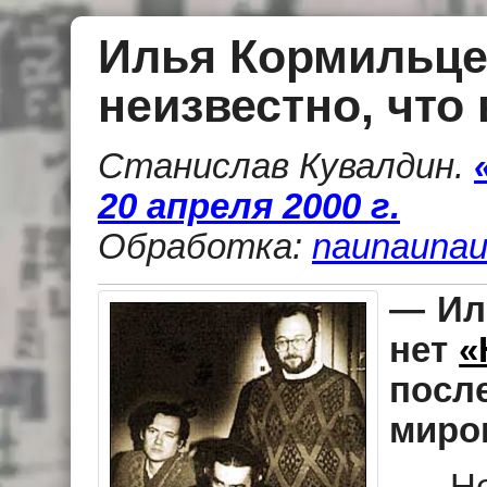
Илья Кормильце
неизвестно, что
Станислав Кувалдин
.
20 апреля 2000 г.
Обработка:
naunaunau
— Иль
нет
«
посл
миро