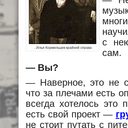
— Не
музык
мно
научи
с не
...Илья Кормильцев крайний справа
сам.
— Вы?
— Наверное, это не 
что за плечами есть о
всегда хотелось это 
есть свой проект —
гр
не стоит путать с пит