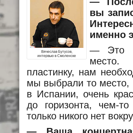
— Посл
вы запи
Интерес
именно э
— Это м
Вячеслав Бутусов,
интервью в Смоленске
место.
пластинку, нам необх
мы выбрали то место, 
в Испании, очень кра
до горизонта, чем-т
только никого нет вокруг
— Ваша концертна