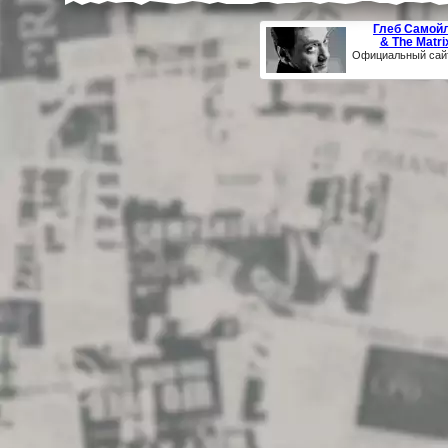
Глеб Самой
& The Matri
Официальный сай