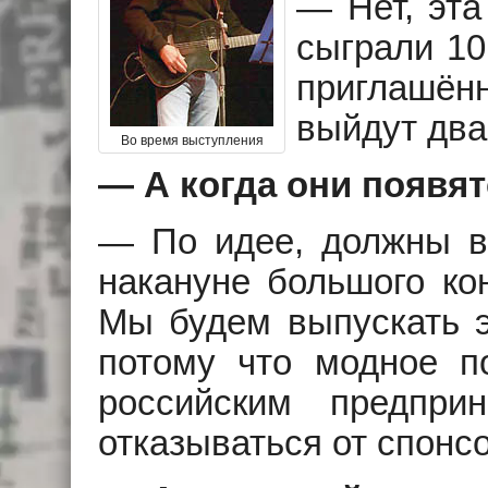
— Нет, эта
сыграли 10
приглашё
выйдут два
Во время выступления
— А когда они появят
— По идее, должны вы
накануне большого ко
Мы будем выпускать э
потому что модное по
российским предпри
отказываться от спонс