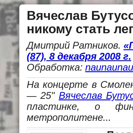
Вячеслав Бутусо
никому стать ле
Дмитрий Ратников
.
«
(87), 8 декабря 2008 г.
Обработка:
naunaunau
На концерте в Смолен
— 25"
Вячеслав Буту
пластинке, о фи
метрополитене...