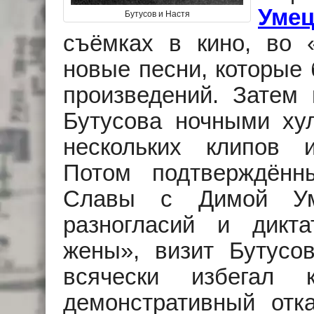
Умец
Бутусов и Настя
съёмках в кино, во 
новые песни, которые 
произведений. Затем
Бутусова ночными ху
нескольких клипов 
Потом подтверждённ
Славы с Димой Уме
разногласий и дикт
жены», визит Бутусо
всячески избегал 
демонстративный отк