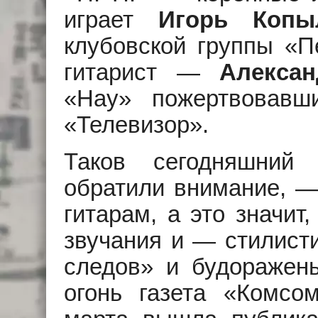
играет
Игорь Копы
клубовской группы «П
гитарист —
Алекса
«Hay» пожертвовавш
«Телевизор».
Таков сегодняшний
обратили внимание, —
гитарам, а это значит
звучания и — стилисти
следов» и будоражен
огонь газета «Комсо