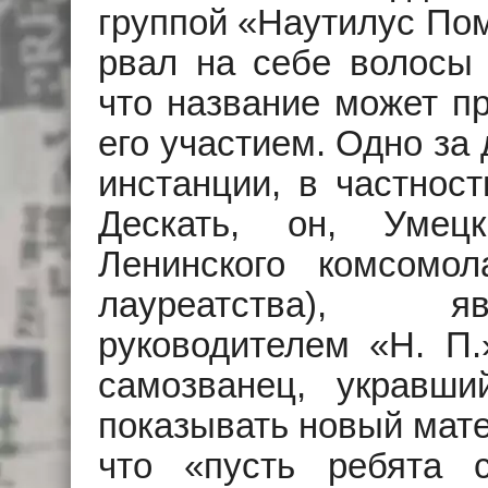
группой «Наутилус По
рвал на себе волосы 
что название может пр
его участием. Одно за
инстанции, в частнос
Дескать, он, Умец
Ленинского комсомо
лауреатства), я
руководителем «Н. П
самозванец, укравши
показывать новый мате
что «пусть ребята 