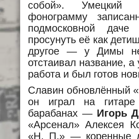
собой». Умецкий 
фонограмму записа
подмосковной даче
просунуть её как детищ
другое — у Димы не
отстаивал название, а
работа и был готов нов
Славин обновлённый «
он играл на гитар
барабанах —
Игорь Д
«Арсенал» Алексея Ко
«Н. П.» — коренные л