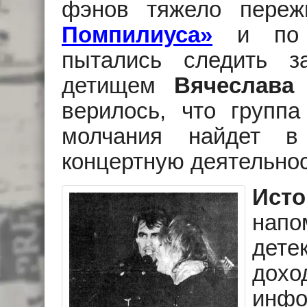
фэнов тяжело пере
Помпилиуса»
и по г
пытались следить з
детищем
Вячеслава
верилось, что группа
молчания найдет в
концертную деятельнос
Исто
напо
дете
дох
инф