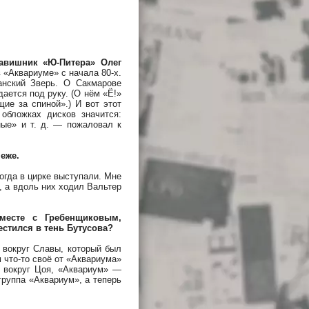
авишник «Ю-Питера» Олег
 «Аквариуме» с начала 80-х.
анский Зверь. О Сакмарове
дается под руку. (О нём «Ё!»
ие за спиной».) И вот этот
обложках дисков значится:
ные» и т. д. — пожаловал к
еже.
огда в цирке выступали. Мне
, а вдоль них ходил Вальтер
месте с Гребенщиковым,
естился в тень Бутусова?
 вокруг Славы, который был
 что-то своё от «Аквариума»
а вокруг Цоя, «Аквариум» —
группа «Аквариум», а теперь