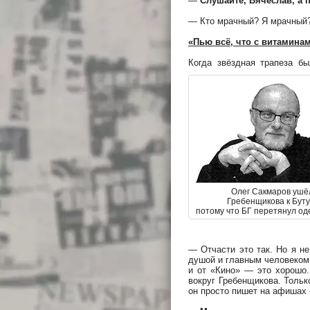
—
Слушайте, Вячеслав, а 
— Кто мрачный? Я мрачный?
«Пью всё, что с витаминам
Когда звёздная трапеза б
Олег Сакмаров ушё
Гребенщикова к Буту
потому что БГ перетянул од
— Отчасти это так. Но я н
душой и главным человеком 
и от «Кино» — это хорошо.
вокруг Гребенщикова. Тольк
он просто пишет на афишах 