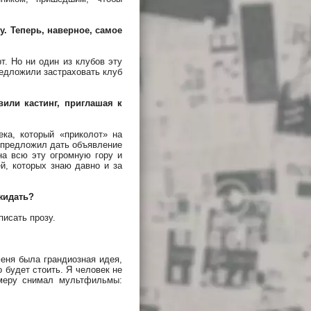
. Теперь, наверное, самое
. Но ни один из клубов эту
редложили застраховать клуб
или кастинг, приглашая к
ека, который «приколот» на
й предложил дать объявление
на всю эту огромную гору и
й, которых знаю давно и за
ожидать?
писать прозу.
еня была грандиозная идея,
 будет стоить. Я человек не
амеру снимал мультфильмы: