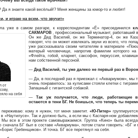
почему вы всегда такой мрачный?
 Да я знаете какой весёлый!? Меня женщины за юмор-то и любят!
и, и играю на всем, что звучит»
ыла уже в самом разгаре, к корреспондентам «Ё» присоединился
кл
САКМАРОВ
, профессиональный музыкант, работавший в
Он же Дед Василий, он же Терминатор-4, он же Каз
говорят, что он может извлекать звуки из всего, что попа
уже рассказывала своим читателям в материале «Поющ
матерый человечище, напротив фамилии которого на 
«Флейта, гобой, кларнет, саксофон, перкуссия, клавиш
нам собственной персоной.
—
Дед Василий, ты уже далеко не первый раз в Ворон
— Да, в последний раз я приезжал с «Аквариумом», мы т
очень понравилось: за кулисами стояли клетки с тиграми
л от
Запашный с гигантской собакой.
сову,
еяло на себя
—
Так уж получается, что люди, работающие в
остаются в тени БГ. Не боишься, что теперь ты перем
е переживаю: кому я нужен, тот меня заметит.
«Ю-Питер»
группируется
в «Наутилусе». Так и должно быть, а если мы с Каспаря-ном добавляем
 Мы все в этом проекте самовыражаемся. Группа «Кино» была всегд
о сначала БГ был в составе «Аквариума», потом стали говорить: «БГ и 
«Борис Гребенщиков». И точка. БГ все перетянул на себя.