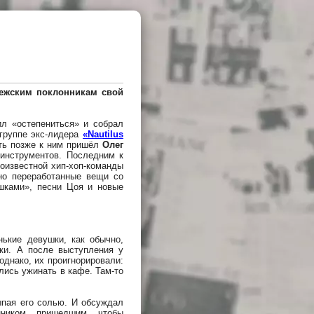
ежским поклонникам свой
л «остепениться» и собрал
 группе экс-лидера
«Nautilus
уть позже к ним пришёл
Олег
 инструментов. Последним к
оизвестной хип-хоп-команды
но переработанные вещи со
шками», песни Цоя и новые
нькие девушки, как обычно,
ки. А после выступления у
однако, их проигнорировали:
лись ужинать в кафе. Там-то
ыпая его солью. И обсуждал
ником, пришедшим, чтобы