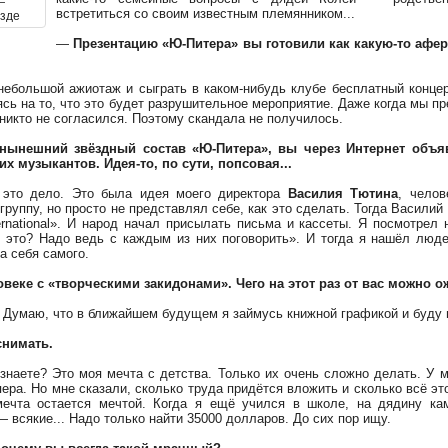
—
встретиться со своим известным племянником...
езде
—
Презентацию «Ю-Питера» вы готовили как какую-то аферу
небольшой ажиотаж и сыграть в каком-нибудь клубе бесплатный концерт
сь на то, что это будет разрушительное мероприятие. Даже когда мы п
никто не согласился. Поэтому скандала не получилось.
нынешний звёздный состав «Ю-Питера», вы через Интернет объяв
 музыкантов. Идея-то, по сути, попсовая...
 это дело. Это была идея моего директора
Василия Тютина
, челов
 группу, но просто не представлял себе, как это сделать. Тогда Васили
ernational». И народ начал присылать письма и кассеты. Я посмотрел 
 это? Надо ведь с каждым из них поговорить». И тогда я нашёл люде
за себя самого.
овеке с «творческими закидонами». Чего на этот раз от вас можно 
. Думаю, что в ближайшем будущем я займусь книжной графикой и буду 
снимать.
знаете? Это моя мечта с детства. Только их очень сложно делать. У м
ера. Но мне сказали, сколько труда придётся вложить и сколько всё это
мечта остается мечтой. Когда я ещё учился в школе, на дядину к
 всякие... Надо только найти 35000 долларов. До сих пор ищу.