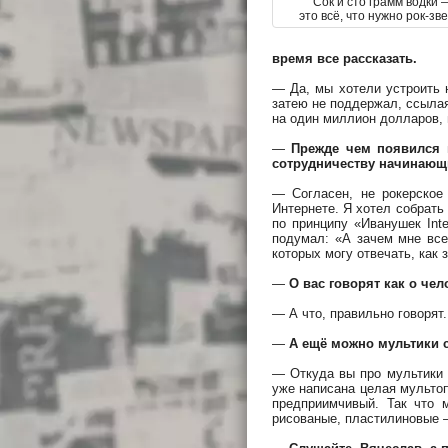
Сок и сто грамм водки 
это всё, что нужно рок-зв
время все рассказать.
— Да, мы хотели устроить 
затею не поддержал, ссылая
на один миллион долларов, 
—
Прежде чем появился 
сотрудничеству начинающих
— Согласен, не рокерское
Интернете. Я хотел собрать
по принципу «Иванушек Int
подумал: «А зачем мне все
которых могу отвечать, как 
—
О вас говорят как о чел
— А что, правильно говорят
—
А ещё можно мультики 
— Откуда вы про мультики 
уже написана целая мультоп
предприимчивый. Так что 
рисованые, пластилиновые —