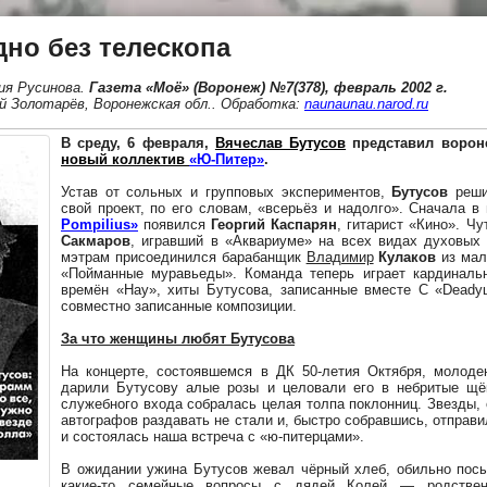
но без телескопа
ия Русинова
.
Газета «Моё» (Воронеж) №7(378), февраль 2002 г.
й Золотарёв, Воронежская обл.
.
Обработка:
naunaunau.narod.ru
В среду, 6 февраля,
Вячеслав Бутусов
представил ворон
новый коллектив
«Ю-Питер»
.
Устав от сольных и групповых экспериментов,
Бутусов
реши
свой проект, по его словам, «всерьёз и надолго». Сначала в
Pompilius»
появился
Георгий Каспарян
, гитарист «Кино». Ч
Сакмаров
, игравший в «Аквариуме» на всех видах духовых
мэтрам присоединился барабанщик
Владимир
Кулаков
из мал
«Пойманные муравьеды». Команда теперь играет кардиналь
времён «Hay», хиты Бутусова, записанные вместе С «Deadу
совместно записанные композиции.
За что женщины любят Бутусова
На концерте, состоявшемся в ДК 50-летия Октября, молоде
дарили Бутусову алые розы и целовали его в небритые щё
служебного входа собралась целая толпа поклонниц. Звезды, 
автографов раздавать не стали и, быстро собравшись, отправи
и состоялась наша встреча с «ю-питерцами».
В ожидании ужина Бутусов жевал чёрный хлеб, обильно пос
какие-то семейные вопросы с дядей Колей — родствен