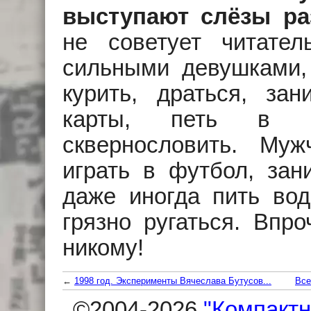
выступают слёзы ра
не советует читате
сильными девушками, 
курить, драться, зан
карты, петь в ро
сквернословить. Му
играть в футбол, зан
даже иногда пить вод
грязно ругаться. Впро
никому!
←
1998 год. Эксперименты Вячеслава Бутусов...
Все
©2004-2026
"Компактн