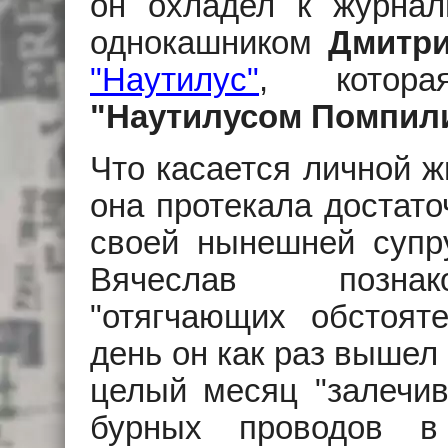
он охладел к журнал
однокашником
Дмитр
"Наутилус"
, котора
"Наутилусом Помпил
Что касается личной ж
она протекала достато
своей нынешней суп
Вячеслав позна
"отягчающих обстояте
день он как раз вышел 
целый месяц "залечив
бурных проводов в