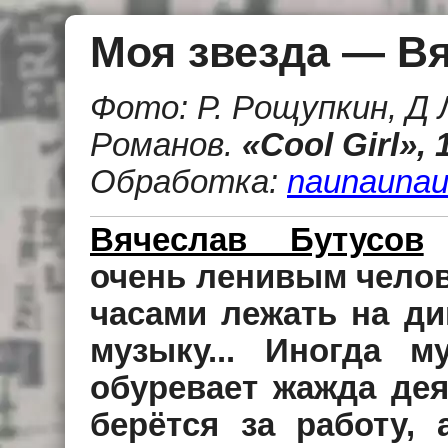
Моя звезда — В
Фото: Р. Рощупкин, Д Л
Романов
.
«Cool Girl», 
Обработка:
naunaunau
Вячеслав Бутусов
с
очень ленивым челов
часами лежать на ди
музыку... Иногда м
обуревает жажда дея
берётся за работу,