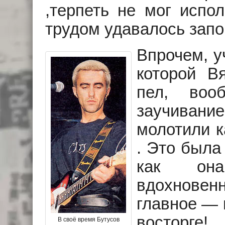
,терпеть не мог испо
трудом удавалось запо
Впрочем, у
которой В
пел, воо
заучивани
молотили к
. Это была
как она
вдохнове
главное — 
восторге
В своё время Бутусов