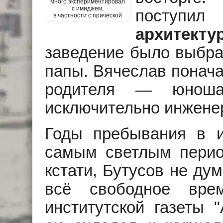
много экспериментировал
с имиджем,
пост
в частности с причёской
архитект
заведение было выбра
папы. Вячеслав понача
родителя — юноша
исключительно инжене
Годы пребывания в и
самым светлым перио
кстати, Бутусов не дум
всё свободное вре
институтской газеты "