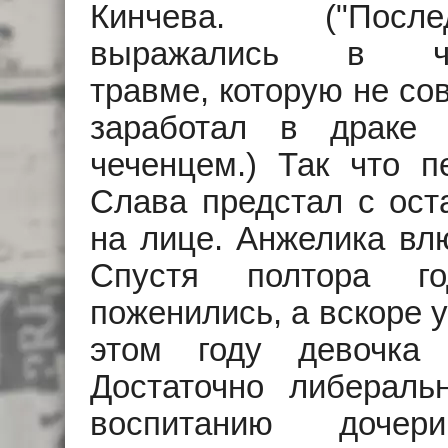
Кинчева. ("Посл
выражались в чер
травме, которую не со
заработал в драке
чеченцем.) Так что 
Слава предстал с ост
на лице. Анжелика влю
Спустя полтора г
поженились, а вскоре 
этом году девочка
Достаточно либераль
воспитанию доче