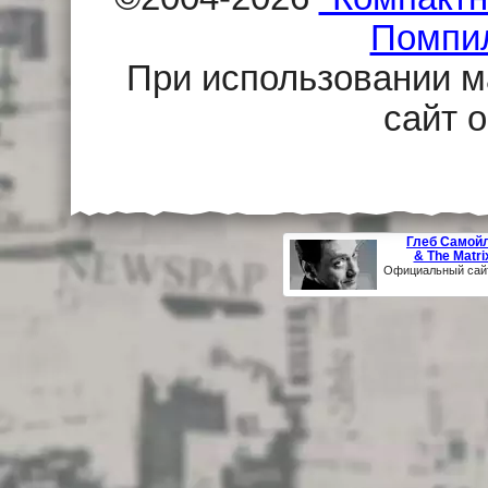
Помпи
При использовании м
сайт 
Глеб Самой
& The Matri
Официальный сай