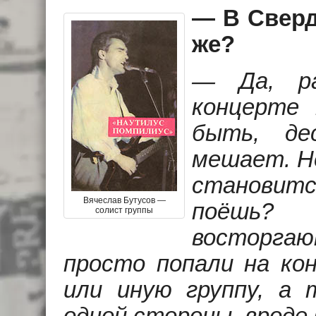
— В Сверд
же?
— Да, ра
концерте 
быть, де
мешает. Не
становит
Вячеслав Бутусов —
поёшь?
солист группы
восторг
просто попали на ко
или иную группу, а 