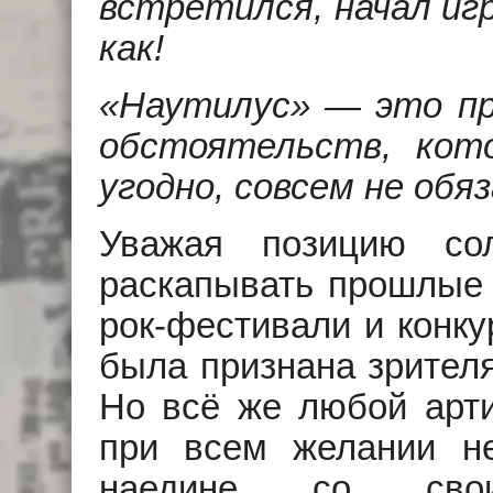
встретился, начал игр
как!
«Наутилус» — это пр
обстоятельств, кот
угодно, совсем не обя
Уважая позицию со
раскапывать прошлые 
рок-фестивали и конку
была признана зрител
Но всё же любой арти
при всем желании не
наедине со свои