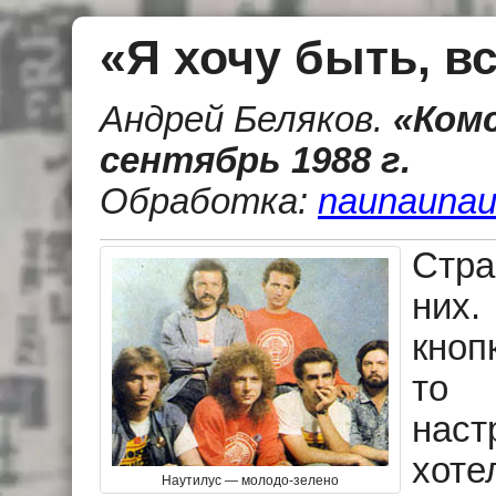
«Я хочу быть, в
Андрей Беляков
.
«Ком
сентябрь 1988 г.
Обработка:
naunaunau
Стра
них.
кноп
то 
нас
хоте
Наутилус — молодо-зелено