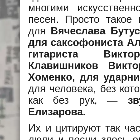
многими искусственн
песен. Просто такое
для
Вячеслава Буту
для саксофониста Ал
гитариста Викт
Клавишников Викто
Хоменко, для ударн
для человека, без кот
как без рук, —
з
Елизарова.
Их и цитируют так час
люди и песни здесь о