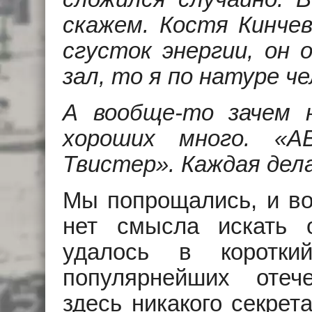
скажем. Костя Кинче
сгусток энергии, он 
зал, то я по натуре 
А вообще-то зачем н
хороших много. «А
Твистер». Каждая дел
Мы попрощались, и во
нет смысла искать 
удалось в коротки
популярнейших отеч
здесь никакого секрет