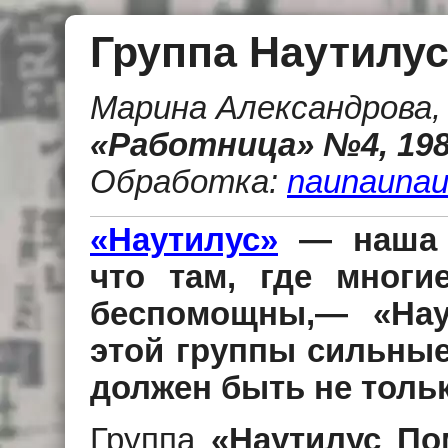
Группа Наутилу
Марина Александрова
«Работница» №4, 198
Обработка:
naunaunau
«Наутилус»
— наша л
что там, где многи
беспомощны,— «Нау
этой группы сильные 
должен быть не тольк
Группа
«Наутилус По