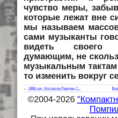
чувство меры, забыв
которые лежат вне си
мы называем массов
сами музыканты гово
видеть своего 
думающим, не сколь
музыкальным тактам 
то изменить вокруг с
←
1988 год. Что после Разлуки ?...
Все
©2004-2026
"Компактн
Помпи